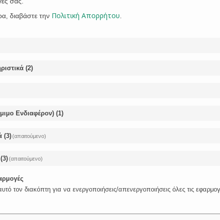
γές σας.
ματολόγιο και θα αποφύγουν άσκοπη ταλαιπωρία στο μέλλον. Με
ωθούν εκ νέου για τη διαδικασία της Ανάρτησης.
Πολιτική Απορρήτου
ρα, διαβάστε την
.
ριστικά
(
2
)
ο
όμιμο Ενδιαφέρον)
(
1
)
ά
(
3
)
(απαιτούμενο)
Share
Tweet


(
3
)
(απαιτούμενο)
φαρμογές
υτό τον διακόπτη για να ενεργοποιήσεις/απενεργοποιήσεις όλες τις εφαρμογ