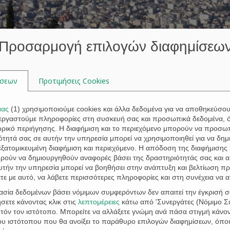
Προσαρμογή επιλογών διαφημίσεω
ίσεων
Προτιμήσεις Cookies
μας
(
1
) χρησιμοποιούμε cookies και άλλα δεδομένα για να αποθηκεύσο
ξεργαστούμε πληροφορίες στη συσκευή σας και προσωπικά δεδομένα, 
ι μέχρι την Τετάρτη
4 Μαρτίου 2020
, η διαδικασία της Προανάρτ
τορικό περιήγησης. Η διαφήμιση και το περιεχόμενο μπορούν να προσ
τητά σας σε αυτήν την υπηρεσία μπορεί να χρησιμοποιηθεί για να δημι
αιούχων, μετά την επεξεργασία των δηλώσεων και στόχος της είν
 εξατομικευμένη διαφήμιση και περιεχόμενο. Η απόδοση της διαφήμισης 
ορούν να δημιουργηθούν αναφορές βάσει της δραστηριότητάς σας και 
υτήν την υπηρεσία μπορεί να βοηθήσει στην ανάπτυξη και βελτίωση πρ
io.gr) και μέχρι την 4η Μαρτίου 2020, οι δικαιούχοι, με χρήση 
ε με αυτό, να λάβετε περισσότερες πληροφορίες και στη συνέχεια να 
εικόνισης των ακινήτων τους.Εφόσον συμφωνούν με τα στοιχεία α
γασία δεδομένων βάσει νόμιμων συμφερόντων δεν απαιτεί την έγκρισή σ
4 Μαρτίου 2020, να στείλουν στην ηλεκτρονική διεύθυνση: kt4vo
σετε κάνοντας κλικ στις
λεπτομέρειες
κάτω από 'Συνεργάτες (Νόμιμο Συ
έσουν στο Γραφείο Κτηματογράφησης Βόλου, Δημοκρατίας και Αϊδιν
όν τον ιστότοπο. Μπορείτε να αλλάξετε γνώμη ανά πάσα στιγμή κάνοντ
του ιστότοπου που θα ανοίξει το παράθυρο επιλογών διαφημίσεων, όπο
ης στη Δημοτική Ενότητα Βόλου του Δήμου Βόλου, είναι εξαιρετι