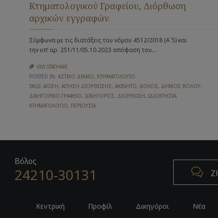
Κτηματολογικού Γραφείου, Διόρθωση
αρχικών εγγραφών
Σύμφωνα με τις διατάξεις του νόμου 4512/2018 (Α΄5) και
την υπ’ αρ. 251/11/05.10.2023 απόφαση του…
VIVI STATHAKI

POSTED IN:
ΑΣΤΙΚΌ ΔΊΚΑΙΟ
,
ΚΤΗΜΑΤΟΛΌΓΙΟ
TAGS:
ΑΓΩΓΉ
,
ΑΊΤΗΣΗ ΔΙΌΡΘΩΣΗΣ
,
ΑΚΊΝΗΤΟ
,
ΒΌΛΟΣ
,
ΔΉΜΟΣ ΒΌΛΟΥ
,
ΔΙΚΗΓΟΡΙΚΌ ΓΡΑΦΕΊΟ
,
ΔΙΚΗΓΌΡΟΣ
,
ΔΙΌΡΘΩΣΗ
,
ΙΔΙΟΚΤΗΣΊΑ
,
ΚΤΗΜΑΤΟΛΌΓΙΟ
,
ΠΕΡΙΟΥΣΊΑ
Βόλος
24210-30131

Ζ
Κεντρική
Προφίλ
Δικηγόροι
Νέα