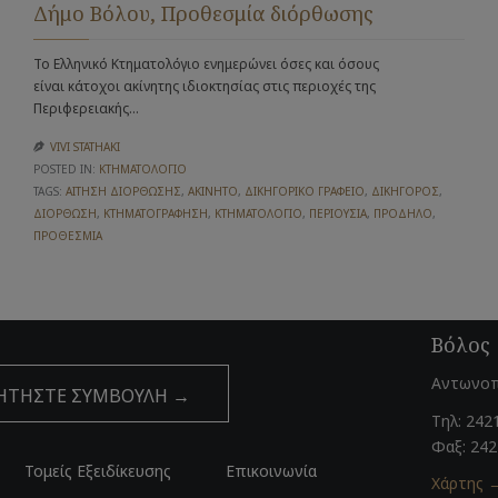
Δήμο Βόλου, Προθεσμία διόρθωσης
Το Ελληνικό Κτηματολόγιο ενημερώνει όσες και όσους
είναι κάτοχοι ακίνητης ιδιοκτησίας στις περιοχές της
Περιφερειακής…
VIVI STATHAKI

POSTED IN:
ΚΤΗΜΑΤΟΛΌΓΙΟ
TAGS:
ΑΊΤΗΣΗ ΔΙΌΡΘΩΣΗΣ
,
ΑΚΊΝΗΤΟ
,
ΔΙΚΗΓΟΡΙΚΌ ΓΡΑΦΕΊΟ
,
ΔΙΚΗΓΌΡΟΣ
,
ΔΙΌΡΘΩΣΗ
,
ΚΤΗΜΑΤΟΓΡΆΦΗΣΗ
,
ΚΤΗΜΑΤΟΛΌΓΙΟ
,
ΠΕΡΙΟΥΣΊΑ
,
ΠΡΌΔΗΛΟ
,
ΠΡΟΘΕΣΜΊΑ
Βόλος
Αντωνοπ
ΗΤΗΣΤΕ ΣΥΜΒΟΥΛΗ →
Τηλ: 242
Φαξ: 24
Τομείς Eξειδίκευσης
Επικοινωνία
Χάρτης 