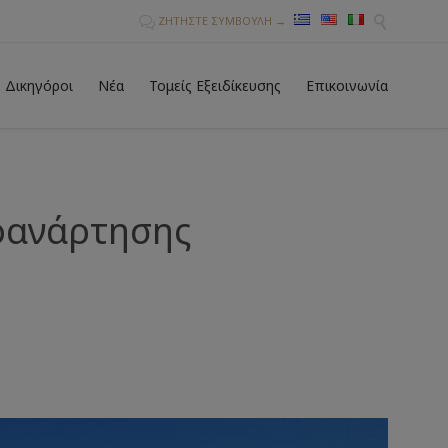
ΖΗΤΗΣΤΕ ΣΥΜΒΟΥΛΗ →


Skip
Δικηγόροι
Νέα
Τομείς Eξειδίκευσης
Επικοινωνία
to
conten
οανάρτησης