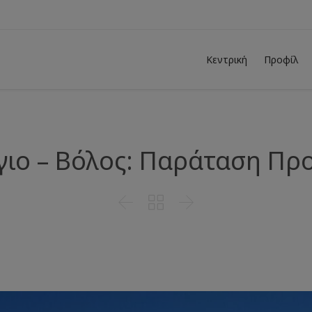
Κεντρική
Προφίλ
γιο – Βόλος: Παράταση Πρ


