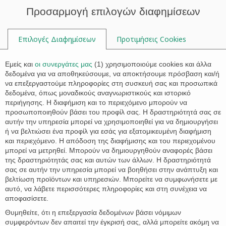

Προσαρμογή επιλογών διαφημίσεων
Επιλογές Διαφημίσεων
Προτιμήσεις Cookies

Εμείς και
οι συνεργάτες μας
(
1
) χρησιμοποιούμε cookies και άλλα
δεδομένα για να αποθηκεύσουμε, να αποκτήσουμε πρόσβαση και/ή
να επεξεργαστούμε πληροφορίες στη συσκευή σας και προσωπικά
Κτηματολόγιο Αλοννήσου:
δεδομένα, όπως μοναδικούς αναγνωριστικούς και ιστορικό
Παράταση μέχρι 31/12/2021 για
περιήγησης. Η διαφήμιση και το περιεχόμενο μπορούν να
προσωποποιηθούν βάσει του προφίλ σας. Η δραστηριότητά σας σε
την διόρθωση αρχικών
αυτήν την υπηρεσία μπορεί να χρησιμοποιηθεί για να δημιουργήσει
εγγραφών
ή να βελτιώσει ένα προφίλ για εσάς για εξατομικευμένη διαφήμιση
και περιεχόμενο. Η απόδοση της διαφήμισης και του περιεχομένου
μπορεί να μετρηθεί. Μπορούν να δημιουργηθούν αναφορές βάσει



της δραστηριότητάς σας και αυτών των άλλων. Η δραστηριότητά
σας σε αυτήν την υπηρεσία μπορεί να βοηθήσει στην ανάπτυξη και
βελτίωση προϊόντων και υπηρεσιών. Μπορείτε να συμφωνήσετε με
αυτό, να λάβετε περισσότερες πληροφορίες και στη συνέχεια να
Vivi Stathaki
11 Δεκεμβρίου 2020
αποφασίσετε.
Θυμηθείτε, ότι η επεξεργασία δεδομένων βάσει νόμιμων
συμφερόντων δεν απαιτεί την έγκρισή σας, αλλά μπορείτε ακόμη να