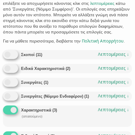
επιλέξετε να αποχωρήσετε κάνοντας κλικ στις
λεπτομέρειες
κάτω
από 'Συνεργάτες (Νόμιμο Συμφέρον)'. Οι επιλογές σας επηρεάζουν
μόνο αυτόν τον ιστότοπο. Μπορείτε να αλλάξετε γνώμη ανά πάσα
στιγμή κάνοντας κλικ στο εικονίδιο στην κάτω δεξιά γωνία του
ιστότοπου που θα ανοίξει το παράθυρο επιλογών διαφημίσεων,
όπου πάντα μπορείτε να προσαρμόσετε τις επιλογές σας.
Πολιτική Απορρήτου
Για να μάθετε περισσότερα, διαβάστε την
.
Λεπτομέρειες
↓
Σκοποί
(
11
)
Λεπτομέρειες
↓
Ειδικά Χαρακτηριστικά
(
2
)
Με το άρθρο 134 παρ.4 του Ν. 4759/2020 (ΦΕΚ A’ 245)
παρατάθηκε η προθεσμία διόρθωσης αρχικών εγγραφών για
Λεπτομέρειες
↓
Συνεργάτες
(
1
)
τις περιοχές που κηρύχθηκαν υπό κτηματογράφηση πριν
την έναρξη ισχύος του Ν. 3481/2006 (ΦΕΚ A’ 162) μέχρι την
Λεπτομέρειες
↓
Συνεργάτες (Νόμιμο Ενδιαφέρον)
(
1
)
31/12/2021.
Λεπτομέρειες
↓
Η
Αλλόνησος
αποτελεί μια από τις περιοχές που
Χαρακτηριστικά
(
3
)
κηρύχθηκε υπό κτηματογράφηση πριν την έναρξη ισχύος
(απαιτούμενο)
του Ν. 3481/2006 και ως εκ τούτου οι ιδιοκτήτες ακίνητης
περιουσίας στην Αλόννησο μπορούν να προσφύγουν μέχρι
και την
31/12/2021
ενώπιον των αρμόδιων δικαστηρίων για