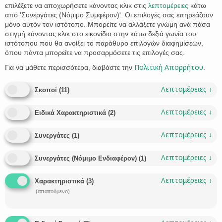
επιλέξετε να αποχωρήσετε κάνοντας κλικ στις
λεπτομέρειες
κάτω
από 'Συνεργάτες (Νόμιμο Συμφέρον)'. Οι επιλογές σας επηρεάζουν
μόνο αυτόν τον ιστότοπο. Μπορείτε να αλλάξετε γνώμη ανά πάσα
στιγμή κάνοντας κλικ στο εικονίδιο στην κάτω δεξιά γωνία του
ιστότοπου που θα ανοίξει το παράθυρο επιλογών διαφημίσεων,
όπου πάντα μπορείτε να προσαρμόσετε τις επιλογές σας.
Πολιτική Απορρήτου
Για να μάθετε περισσότερα, διαβάστε την
.
Πιστοποιητικό Κτηματογραφούμενου Ακινήτου
Μια επιπλέον ψηφιακή υπηρεσία σχετικά με το
Λεπτομέρειες
↓
Σκοποί
(
11
)
Κτηματολόγιο ενεργοποίησε τη Μεγάλη Δευτέρα το
Υπουργείο Ψηφιακής Διακυβέρνησης, καθώς πλέον
Λεπτομέρειες
↓
Ειδικά Χαρακτηριστικά
(
2
)
διατίθεται ψηφιακά το Πιστοποιητικό
Κτηματογραφούμενου Ακινήτου. Η πρωτοβουλία αυτή
Λεπτομέρειες
↓
Συνεργάτες
(
1
)
έρχεται σε συνέχεια της προ ημερών ενεργοποίησης της
δυνατότητας εξ αποστάσεως ελέγχου σε ακίνητα που
Λεπτομέρειες
↓
βρίσκονται σε περιοχές όπου λειτουργεί το Κτηματολόγιο
Συνεργάτες (Νόμιμο Ενδιαφέρον)
(
1
)
καθώς και της αναβάθμισης της πλατφόρμας…
Λεπτομέρειες
↓
Χαρακτηριστικά
(
3
)
CATEGORY
VIVI STATHAKI
ΚΤΗΜΑΤΟΛΌΓΙΟ


(απαιτούμενο)
CATEGORY
ΑΚΊΝΗΤΟ
ΙΔΙΟΚΤΗΣΊΑ
ΚΤΗΜΑΤΟΛΌΓΙΟ
ΠΕΡΙΟΥΣΊΑ
,
,
,
,

ΠΙΣΤΟΠΟΙΗΤΙΚΌ
ΣΥΜΒΌΛΑΙΟ
,