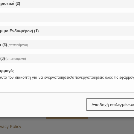
ριστικά
(
2
)
όμιμο Ενδιαφέρον)
(
1
)
ά
(
3
)
(απαιτούμενο)
(
3
)
(απαιτούμενο)
φαρμογές
υτό τον διακόπτη για να ενεργοποιήσεις/απενεργοποιήσεις όλες τις εφαρμογ
Αποδοχή επιλεγμένων
ivacy Policy