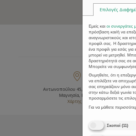
Επιλογές Διαφημ
Εμείς και
οι συνεργάτες 
πρόσβαση και/ή να επε
αναγνωριστικούς και ισ
προφίλ σας. Η δραστηριό
ένα προφίλ για εσάς για
μπορεί να μετρηθεί. Μπ
δραστηριότητά σας σε α
Μπορείτε να συμφωνήσετ

Θυμηθείτε, ότι η επεξερ
να επιλέξετε να αποχωρή
σας επηρεάζουν μόνο αυτ
Αντωνοπούλου 45, Βόλος 38221,
στην κάτω δεξιά γωνία 
Μαγνησία, Ελλάδα
προσαρμόσετε τις επιλο
Χάρτης →
Για να μάθετε περισσότε
Σκοποί
(
11
)