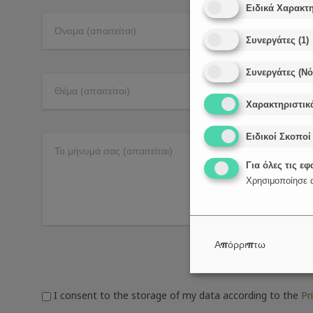
Ειδικά Χαρακτη
Συνεργάτες
(
1
)
Συνεργάτες (Ν
Χαρακτηριστικ
Ειδικοί Σκοποί
Για όλες τις ε
Χρησιμοποίησε α
Απόρριπτω
I consent to the storage of my data according to the
Pr