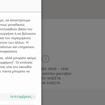
υμε, να αποκτήσουμε
όπως μοναδικούς
ωποποιηθούν βάσει του
ουργήσει ή να βελτιώσει
και του περιεχομένου
αυτών των άλλων. Η
οϊόντων και υπηρεσιών.
αποφασίσετε.

ας, αλλά μπορείτε ακόμη
μφέρον)'. Οι επιλογές
ας κλικ στο εικονίδιο
ΚΑΘΗΜΕΡΙΝΕΣ: 09:00 – 14:00
υ πάντα μπορείτε να
ΑΠΟΓΕΥΜΑΤΑ: κατόπιν ραντεβού
ΣΑΒΒΑΤΟ: ΚΛΕΙΣΤΑ
ΚΥΡΙΑΚΗ: ΚΛΕΙΣΤΑ
Λεπτομέρειες
↓