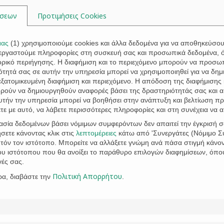
ίσεων
Προτιμήσεις Cookies
μας
(
1
) χρησιμοποιούμε cookies και άλλα δεδομένα για να αποθηκεύσο
ξεργαστούμε πληροφορίες στη συσκευή σας και προσωπικά δεδομένα, 
τορικό περιήγησης. Η διαφήμιση και το περιεχόμενο μπορούν να προσ
τητά σας σε αυτήν την υπηρεσία μπορεί να χρησιμοποιηθεί για να δημι
Η έδρα μας είναι στο Βόλο
 εξατομικευμένη διαφήμιση και περιεχόμενο. Η απόδοση της διαφήμισης 
ορούν να δημιουργηθούν αναφορές βάσει της δραστηριότητάς σας και 
υτήν την υπηρεσία μπορεί να βοηθήσει στην ανάπτυξη και βελτίωση πρ
ε με αυτό, να λάβετε περισσότερες πληροφορίες και στη συνέχεια να 

γασία δεδομένων βάσει νόμιμων συμφερόντων δεν απαιτεί την έγκρισή σ
σετε κάνοντας κλικ στις
λεπτομέρειες
κάτω από 'Συνεργάτες (Νόμιμο Συ
όν τον ιστότοπο. Μπορείτε να αλλάξετε γνώμη ανά πάσα στιγμή κάνοντ
Τηλ: 24210-30131
του ιστότοπου που θα ανοίξει το παράθυρο επιλογών διαφημίσεων, όπο
Fax: 24210-31081
γές σας.
Κιν: 693-6161972/4
Πολιτική Απορρήτου
ρα, διαβάστε την
.