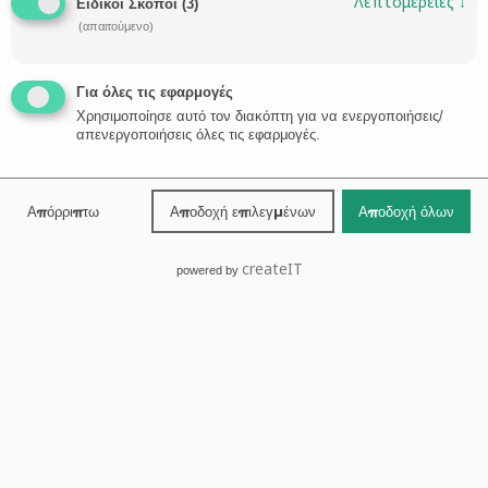
Λεπτομέρειες
↓
Ειδικοί Σκοποί
(
3
)
(απαιτούμενο)
Για όλες τις εφαρμογές
Χρησιμοποίησε αυτό τον διακόπτη για να ενεργοποιήσεις/
απενεργοποιήσεις όλες τις εφαρμογές.
Απόρριπτω
Αποδοχή επιλεγμένων
Αποδοχή όλων
7 Ιανουαρίου 2023
Social Media και δυσφήμηση
createIT
powered by
Τα social media συχνά γίνονται πεδίο αντιπαράθεσης μεταξύ χρηστών όχι
μόνο διαμέσου προσωπικών μηνυμάτων, αλλά…
LIANA STATHAKI

POSTED IN:
ΠΟΙΝΙΚΌ ΔΊΚΑΙΟ
TAGS:
FACEBOOK
,
INSTAGRAM
,
SOCIAL MEDIA
,
TIK TOK
,
YOUTUBE
,
ΑΓΩΓΉ
,
ΒΌΛΟΣ
,
ΔΙΚΗΓΟΡΙΚΌ ΓΡΑΦΕΊΟ
,
ΔΙΚΗΓΌΡΟΣ
,
ΜΉΝΥΣΗ