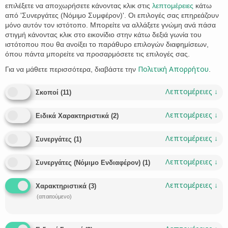
επιλέξετε να αποχωρήσετε κάνοντας κλικ στις
λεπτομέρειες
κάτω
από 'Συνεργάτες (Νόμιμο Συμφέρον)'. Οι επιλογές σας επηρεάζουν
μόνο αυτόν τον ιστότοπο. Μπορείτε να αλλάξετε γνώμη ανά πάσα
στιγμή κάνοντας κλικ στο εικονίδιο στην κάτω δεξιά γωνία του
ιστότοπου που θα ανοίξει το παράθυρο επιλογών διαφημίσεων,
όπου πάντα μπορείτε να προσαρμόσετε τις επιλογές σας.
21 Νοεμβρίου 2023
Πολιτική Απορρήτου
Για να μάθετε περισσότερα, διαβάστε την
.
Βόλος: Έναρξη λειτουργίας του Κτηματολογικού Γραφείου,
Διόρθωση αρχικών εγγραφών
Λεπτομέρειες
↓
Σκοποί
(
11
)
Σύμφωνα με τις διατάξεις του νόμου 4512/2018 (Α΄5) και την υπ’ αρ.
Λεπτομέρειες
↓
251/11/05.10.2023 απόφαση του…
Ειδικά Χαρακτηριστικά
(
2
)
VIVI STATHAKI

Λεπτομέρειες
↓
Συνεργάτες
(
1
)
POSTED IN:
ΑΣΤΙΚΌ ΔΊΚΑΙΟ
,
ΚΤΗΜΑΤΟΛΌΓΙΟ
TAGS:
ΑΓΩΓΉ
,
ΑΊΤΗΣΗ ΔΙΌΡΘΩΣΗΣ
,
ΑΚΊΝΗΤΟ
,
ΒΌΛΟΣ
,
ΔΉΜΟΣ ΒΌΛΟΥ
,
ΔΙΚΗΓΟΡΙΚΌ
Λεπτομέρειες
↓
Συνεργάτες (Νόμιμο Ενδιαφέρον)
(
1
)
ΓΡΑΦΕΊΟ
,
ΔΙΚΗΓΌΡΟΣ
,
ΔΙΌΡΘΩΣΗ
,
ΙΔΙΟΚΤΗΣΊΑ
,
ΚΤΗΜΑΤΟΛΌΓΙΟ
,
ΠΕΡΙΟΥΣΊΑ
Λεπτομέρειες
↓
Χαρακτηριστικά
(
3
)
(απαιτούμενο)