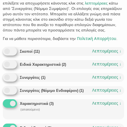
επιλέξετε να αποχωρήσετε κάνοντας κλικ στις
λεπτομέρειες
κάτω
από 'Συνεργάτες (Νόμιμο Συμφέρον)'. Οι επιλογές σας επηρεάζουν
μόνο αυτόν τον ιστότοπο. Μπορείτε να αλλάξετε γνώμη ανά πάσα
στιγμή κάνοντας κλικ στο εικονίδιο στην κάτω δεξιά γωνία του
ιστότοπου που θα ανοίξει το παράθυρο επιλογών διαφημίσεων,
όπου πάντα μπορείτε να προσαρμόσετε τις επιλογές σας.
Πολιτική Απορρήτου
Για να μάθετε περισσότερα, διαβάστε την
.
Social Media και δυσφήμηση
Τα social media συχνά γίνονται πεδίο αντιπαράθεσης
Λεπτομέρειες
↓
Σκοποί
(
11
)
μεταξύ χρηστών όχι μόνο διαμέσου προσωπικών
μηνυμάτων, αλλά και σχολίων εν είδει αναφορών και
Λεπτομέρειες
↓
Ειδικά Χαρακτηριστικά
(
2
)
“αντεγκλήσεων” με αφορμή δημοσίευση με την οποία
χρήστες τυχαίνει να συμφωνούν ή διαφωνούν. Υφίσταται
Λεπτομέρειες
↓
Συνεργάτες
(
1
)
δικαιοδοσία των δικαστηρίων σε τέτοιες περιπτώσεις;
Μπορεί το πρόσωπο που προσβάλλεται να προσφύγει
Λεπτομέρειες
↓
δικαστικά κατά του χρήστη που προέβη στη…
Συνεργάτες (Νόμιμο Ενδιαφέρον)
(
1
)
CATEGORY
LIANA STATHAKI
ΠΟΙΝΙΚΌ ΔΊΚΑΙΟ


Λεπτομέρειες
↓
Χαρακτηριστικά
(
3
)
CATEGORY
FACEBOOK
INSTAGRAM
SOCIAL MEDIA
TIK TOK
YOUTUBE
ΑΓΩΓΉ
,
,
,
,
,
,

(απαιτούμενο)
ΒΌΛΟΣ
ΔΙΚΗΓΟΡΙΚΌ ΓΡΑΦΕΊΟ
ΔΙΚΗΓΌΡΟΣ
ΜΉΝΥΣΗ
,
,
,