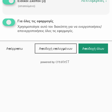
Λεπτομέρειες
↓
Ειδικοί Σκοποί
(
3
)
(απαιτούμενο)
Για όλες τις εφαρμογές
Χρησιμοποίησε αυτό τον διακόπτη για να ενεργοποιήσεις/
Βόλος
απενεργοποιήσεις όλες τις εφαρμογές.
24210-30131
Απόρριπτω
Αποδοχή επιλεγμένων
Αποδοχή όλων

ΖΗΤΗΣΤΕ ΣΥΜΒΟΥΛΗ →
createIT
powered by
Κεντρική
Προφίλ
Δικηγόροι
Νέα
Τομείς Eξειδίκευσης
Επικοινωνία