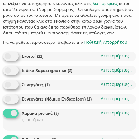
επιλέξετε να αποχωρήσετε κάνοντας κλικ στις
λεπτομέρειες
κάτω
από 'Συνεργάτες (Νόμιμο Συμφέρον)'. Οι επιλογές σας επηρεάζουν
μόνο αυτόν τον ιστότοπο. Μπορείτε να αλλάξετε γνώμη ανά πάσα
στιγμή κάνοντας κλικ στο εικονίδιο στην κάτω δεξιά γωνία του
ιστότοπου που θα ανοίξει το παράθυρο επιλογών διαφημίσεων,
όπου πάντα μπορείτε να προσαρμόσετε τις επιλογές σας.
Πολιτική Απορρήτου
Για να μάθετε περισσότερα, διαβάστε την
.
Βόλος: Έναρξη λειτουργίας του Κτηματολογικού
Γραφείου, Διόρθωση αρχικών εγγραφών
Λεπτομέρειες
↓
Σκοποί
(
11
)
Σύμφωνα με τις διατάξεις του νόμου 4512/2018 (Α΄5) και την
υπ’ αρ. 251/11/05.10.2023 απόφαση του Δ.Σ. του Φορέα
Λεπτομέρειες
↓
Ειδικά Χαρακτηριστικά
(
2
)
“Ελληνικό Κτηματολόγιο” , καταργήθηκε το Ειδικό Άμισθο
Υποθηκοφυλακείο Βόλου και συστήθηκε το Υποκατάστημα
Λεπτομέρειες
↓
Συνεργάτες
(
1
)
Κτηματολογίου Βόλου με έδρα τον Βόλο, στο
Κτηματολογικό Γραφείο Θεσσαλίας του Ν.Π.Δ.Δ. “Ελληνικό
Λεπτομέρειες
↓
Κτηματολόγιο” με ημερομηνία έναρξης λειτουργίας του, την
Συνεργάτες (Νόμιμο Ενδιαφέρον)
(
1
)
Τετάρτη 8 Νοεμβρίου 2023….
Λεπτομέρειες
↓
Χαρακτηριστικά
(
3
)
CATEGORY
VIVI STATHAKI
ΑΣΤΙΚΌ ΔΊΚΑΙΟ
ΚΤΗΜΑΤΟΛΌΓΙΟ
,


(απαιτούμενο)
CATEGORY
ΑΓΩΓΉ
ΑΊΤΗΣΗ ΔΙΌΡΘΩΣΗΣ
ΑΚΊΝΗΤΟ
ΒΌΛΟΣ
ΔΉΜΟΣ ΒΌΛΟΥ
,
,
,
,
,

ΔΙΚΗΓΟΡΙΚΌ ΓΡΑΦΕΊΟ
ΔΙΚΗΓΌΡΟΣ
ΔΙΌΡΘΩΣΗ
ΙΔΙΟΚΤΗΣΊΑ
,
,
,
,
ΚΤΗΜΑΤΟΛΌΓΙΟ
ΠΕΡΙΟΥΣΊΑ
,