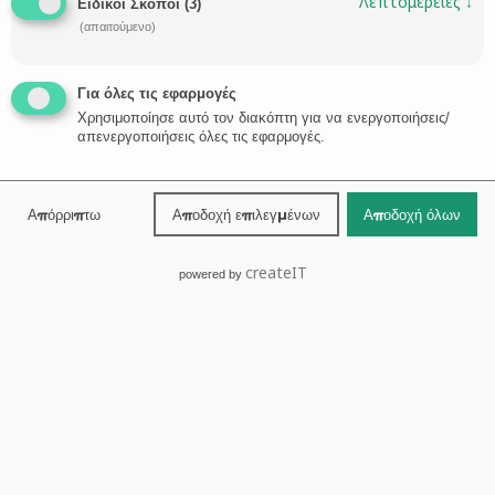
Λεπτομέρειες
↓
Ειδικοί Σκοποί
(
3
)
(απαιτούμενο)
Για όλες τις εφαρμογές
Χρησιμοποίησε αυτό τον διακόπτη για να ενεργοποιήσεις/
απενεργοποιήσεις όλες τις εφαρμογές.
Απόρριπτω
Αποδοχή επιλεγμένων
Αποδοχή όλων
createIT
powered by
Πιστοποιητικό Κτηματογραφούμενου Ακινήτου
Μια επιπλέον ψηφιακή υπηρεσία σχετικά με το
Κτηματολόγιο ενεργοποίησε τη Μεγάλη Δευτέρα το
Υπουργείο Ψηφιακής Διακυβέρνησης, καθώς πλέον