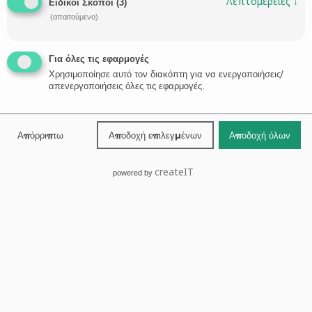
Λεπτομέρειες
↓
Ειδικοί Σκοποί
(
3
)
(απαιτούμενο)
Για όλες τις εφαρμογές
Χρησιμοποίησε αυτό τον διακόπτη για να ενεργοποιήσεις/
απενεργοποιήσεις όλες τις εφαρμογές.
Απόρριπτω
Αποδοχή επιλεγμένων
Αποδοχή όλων
createIT
powered by
Τα 5 στάδια για Συναινετικό Διαζύγιο
Τα 5 στάδια για Συναινετικό Διαζύγιο: Τα δεδομένα της
σημερινής εποχής οδήγησαν τον Έλληνα νομοθέτη να
καθιερώσει το συναινετικό διαζύγιο ενώπιον
συμβολαιογράφου προκειμένου να αποφεύγονται