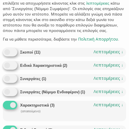
επιλέξετε να αποχωρήσετε κάνοντας κλικ στις
λεπτομέρειες
κάτω
από 'Συνεργάτες (Νόμιμο Συμφέρον)'. Οι επιλογές σας επηρεάζουν
μόνο αυτόν τον ιστότοπο. Μπορείτε να αλλάξετε γνώμη ανά πάσα
στιγμή κάνοντας κλικ στο εικονίδιο στην κάτω δεξιά γωνία του
ιστότοπου που θα ανοίξει το παράθυρο επιλογών διαφημίσεων,
όπου πάντα μπορείτε να προσαρμόσετε τις επιλογές σας.
Πολιτική Απορρήτου
Για να μάθετε περισσότερα, διαβάστε την
.
Απαγόρευση Κυκλοφορίας: μετάβαση σε δικαστικές
Αρχές, δικηγόρους και συμβολαιογράφους
Λεπτομέρειες
↓
Σκοποί
(
11
)
Κατόπιν διευκρινιστικού δελτίου τύπου της Πολιτικής
προστασίας από 8/11/2020 η μετάβαση προς δικαστικές
Λεπτομέρειες
↓
Ειδικά Χαρακτηριστικά
(
2
)
Αρχές, δικηγόρους και συμβολαιογράφους θα γίνεται ως
εξής: Μετάβαση σε δικαστήριο ως μάρτυρας, δικηγόρος,
Λεπτομέρειες
↓
Συνεργάτες
(
1
)
κατηγορούμενος – Έγγραφα που το αποδεικνύουν: Η
μετάβαση αποδεικνύεται από τη σχετική κλήση ή βεβαίωση
Λεπτομέρειες
↓
δικηγόρου.Μετάβαση σε συμβολαιογράφο ή δικαστήριο για
Συνεργάτες (Νόμιμο Ενδιαφέρον)
(
1
)
ένορκη βεβαίωση αποδεικνύεται από βεβαίωση δικηγόρου
ή…
Λεπτομέρειες
↓
Χαρακτηριστικά
(
3
)
(απαιτούμενο)
CATEGORY
VIVI STATHAKI
ΔΙΚΗΓΌΡΟΣ


CATEGORY
ΔΙΚΗΓΟΡΙΚΌ ΓΡΑΦΕΊΟ
ΔΙΚΗΓΌΡΟΣ
ΣΥΜΒΟΛΑΙΟΓΡΆΦΟΣ
,
,
