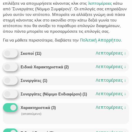
επιλέξετε να αποχωρήσετε κάνοντας κλικ στις
λεπτομέρειες
κάτω
από 'Συνεργάτες (Νόμιμο Συμφέρον)'. Οι επιλογές σας επηρεάζουν
μόνο αυτόν τον ιστότοπο. Μπορείτε να αλλάξετε γνώμη ανά πάσα
στιγμή κάνοντας κλικ στο εικονίδιο στην κάτω δεξιά γωνία του
ιστότοπου που θα ανοίξει το παράθυρο επιλογών διαφημίσεων,
όπου πάντα μπορείτε να προσαρμόσετε τις επιλογές σας.
Πολιτική Απορρήτου
Για να μάθετε περισσότερα, διαβάστε την
.
Εξάλειψη προσημείωσης υποθήκης
Λεπτομέρειες
↓
Σκοποί
(
11
)
Η εγγραφή προσημείωσης υποθήκης σε κάποιο ακίνητο
Λεπτομέρειες
↓
γίνεται κυρίως με δικαστική απόφαση με τη διαδικασία των
Ειδικά Χαρακτηριστικά
(
2
)
ασφαλιστικών μέτρων. Όταν ο δανειολήπτης αποπληρώσει
το δάνειό του στην τράπεζα, πρέπει να προβεί στην
Λεπτομέρειες
↓
Συνεργάτες
(
1
)
εξάλειψη της προσημείωσης υποθήκης. Ο δανειολήπτης /
οφειλέτης καταθέτει μέσω του πληρεξουσίου του δικηγόρου
Λεπτομέρειες
↓
Συνεργάτες (Νόμιμο Ενδιαφέρον)
(
1
)
αίτηση ασφαλιστικών μέτρων στο αρμόδιο δικαστήριο. Με
την αίτηση ζητεί…
Λεπτομέρειες
↓
Χαρακτηριστικά
(
3
)
CATEGORY
LIANA STATHAKI
ΑΣΤΙΚΌ ΔΊΚΑΙΟ
ΔΙΚΗΓΌΡΟΣ
,


(απαιτούμενο)
CATEGORY
ΔΙΑΔΙΚΑΣΊΑ ΕΞΆΛΕΙΨΗΣ
ΔΙΚΗΓΟΡΙΚΌ ΓΡΑΦΕΊΟ
ΔΙΚΗΓΌΡΟΣ
,
,
,

ΕΞΆΛΕΙΨΗ ΠΡΟΣΗΜΕΊΩΣΗΣ
ΚΌΣΤΟΣ ΕΞΆΛΕΙΨΗΣ ΠΡΟΣΗΜΕΊΩΣΗΣ
,
,
ΠΡΟΣΗΜΕΊΩΣΗ ΥΠΟΘΉΚΗΣ
ΣΥΝΑΙΝΕΤΙΚΉ ΕΞΆΛΕΙΨΗ
,