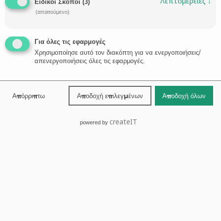
Λεπτομέρειες
↓
Ειδικοί Σκοποί
(
3
)
(απαιτούμενο)
Για όλες τις εφαρμογές
Χρησιμοποίησε αυτό τον διακόπτη για να ενεργοποιήσεις/
απενεργοποιήσεις όλες τις εφαρμογές.
Βόλος
24210-30131
Απόρριπτω
Αποδοχή επιλεγμένων
Αποδοχή όλων
createIT
powered by

ΖΗΤΗΣΤΕ ΣΥΜΒΟΥΛΗ →
Κεντρική
Προφίλ
Δικηγόροι
Νέα