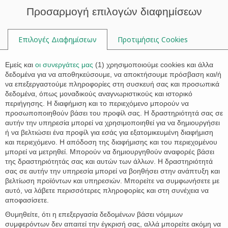

Προσαρμογή επιλογών διαφημίσεων
Επιλογές Διαφημίσεων
Προτιμήσεις Cookies

Εμείς και
οι συνεργάτες μας
(
1
) χρησιμοποιούμε cookies και άλλα
δεδομένα για να αποθηκεύσουμε, να αποκτήσουμε πρόσβαση και/ή
να επεξεργαστούμε πληροφορίες στη συσκευή σας και προσωπικά
Ετικέτα:
κόστος εξάλειψης
δεδομένα, όπως μοναδικούς αναγνωριστικούς και ιστορικό
προσημείωσης
περιήγησης. Η διαφήμιση και το περιεχόμενο μπορούν να
προσωποποιηθούν βάσει του προφίλ σας. Η δραστηριότητά σας σε
αυτήν την υπηρεσία μπορεί να χρησιμοποιηθεί για να δημιουργήσει
ή να βελτιώσει ένα προφίλ για εσάς για εξατομικευμένη διαφήμιση
και περιεχόμενο. Η απόδοση της διαφήμισης και του περιεχομένου
μπορεί να μετρηθεί. Μπορούν να δημιουργηθούν αναφορές βάσει
της δραστηριότητάς σας και αυτών των άλλων. Η δραστηριότητά
σας σε αυτήν την υπηρεσία μπορεί να βοηθήσει στην ανάπτυξη και
βελτίωση προϊόντων και υπηρεσιών. Μπορείτε να συμφωνήσετε με
αυτό, να λάβετε περισσότερες πληροφορίες και στη συνέχεια να
αποφασίσετε.
Θυμηθείτε, ότι η επεξεργασία δεδομένων βάσει νόμιμων
συμφερόντων δεν απαιτεί την έγκρισή σας, αλλά μπορείτε ακόμη να