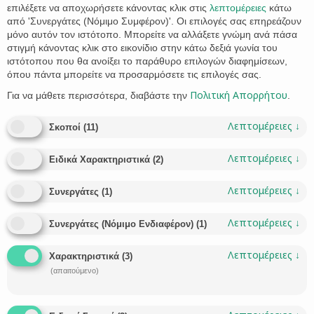
επιλέξετε να αποχωρήσετε κάνοντας κλικ στις
λεπτομέρειες
κάτω
Δημοσιεύθηκε στην Εφημερίδα της Κυβέρνησης ο Νόμος
από 'Συνεργάτες (Νόμιμο Συμφέρον)'. Οι επιλογές σας επηρεάζουν
4531/2018 «Ι) Κύρωση της Σύμβασης του Συμβουλίου της
μόνο αυτόν τον ιστότοπο. Μπορείτε να αλλάξετε γνώμη ανά πάσα
Ευρώπης για την Πρόληψη και την Καταπολέμηση της Βίας
στιγμή κάνοντας κλικ στο εικονίδιο στην κάτω δεξιά γωνία του
κατά των γυναικών και της Ενδοοικογενειακής Βίας και
ιστότοπου που θα ανοίξει το παράθυρο επιλογών διαφημίσεων,
όπου πάντα μπορείτε να προσαρμόσετε τις επιλογές σας.
προσαρμογή της ελληνικής νομοθεσίας, ΙΙ) Ενσωμάτωση της
2005/214/ΔΕΥ απόφασης-πλαίσιο, όπως τροποποιήθηκε με
Πολιτική Απορρήτου
Για να μάθετε περισσότερα, διαβάστε την
.
την απόφαση-πλαίσιο 2009/299/ΔΕΥ, σχετικά με την
εφαρμογή της αρχής της αμοιβαίας αναγνώρισης επί
Λεπτομέρειες
↓
Σκοποί
(
11
)
χρηματικών ποινών και ΙΙΙ) Άλλες διατάξεις αρμοδιότητας
Υπουργείου Δικαιοσύνης, Διαφάνειας και Ανθρωπίνων
Λεπτομέρειες
↓
Δικαιωμάτων και λοιπές διατάξεις».
Ειδικά Χαρακτηριστικά
(
2
)
Στο άρθρο 2 του νόμου προβλέπονται τροποποιήσεις
Λεπτομέρειες
↓
Συνεργάτες
(
1
)
διατάξεων του Ποινικού Κώδικα και ειδικότερα:
Λεπτομέρειες
↓
Η περίπτωση α΄ της παρ. 3 του άρθρου 79 του Ποινικού
Συνεργάτες (Νόμιμο Ενδιαφέρον)
(
1
)
Κώδικα (δικαστική επιμέτρηση ποινής) τροποποιείται ως
εξής: (με έντονη γραφή η προσθήκη) «α) τα αίτια που τον
Λεπτομέρειες
↓
Χαρακτηριστικά
(
3
)
ώθησαν στην εκτέλεση του εγκλήματος, την αφορμή που
(απαιτούμενο)
του δόθηκε και το σκοπό που επιδίωξε.
Τα έθιμα και οι
παραδόσεις που ακολουθεί ο δράστης, καθώς και η
θρησκεία του δεν συνιστούν στοιχεία ικανά να