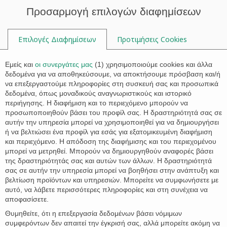

Προσαρμογή επιλογών διαφημίσεων
Επιλογές Διαφημίσεων
Προτιμήσεις Cookies

Εμείς και
οι συνεργάτες μας
(
1
) χρησιμοποιούμε cookies και άλλα
δεδομένα για να αποθηκεύσουμε, να αποκτήσουμε πρόσβαση και/ή
να επεξεργαστούμε πληροφορίες στη συσκευή σας και προσωπικά
Ν.4531/2018 με αλλαγές στον
δεδομένα, όπως μοναδικούς αναγνωριστικούς και ιστορικό
Ποινικό Κώδικα και για την
περιήγησης. Η διαφήμιση και το περιεχόμενο μπορούν να
προσωποποιηθούν βάσει του προφίλ σας. Η δραστηριότητά σας σε
Κύρωση της Σύμβασης για την
αυτήν την υπηρεσία μπορεί να χρησιμοποιηθεί για να δημιουργήσει
Πρόληψη και την Καταπολέμηση
ή να βελτιώσει ένα προφίλ για εσάς για εξατομικευμένη διαφήμιση
και περιεχόμενο. Η απόδοση της διαφήμισης και του περιεχομένου
της Βίας κατά των γυναικών και
μπορεί να μετρηθεί. Μπορούν να δημιουργηθούν αναφορές βάσει
της Ενδοοικογενειακής Βίας
της δραστηριότητάς σας και αυτών των άλλων. Η δραστηριότητά
σας σε αυτήν την υπηρεσία μπορεί να βοηθήσει στην ανάπτυξη και

βελτίωση προϊόντων και υπηρεσιών. Μπορείτε να συμφωνήσετε με

αυτό, να λάβετε περισσότερες πληροφορίες και στη συνέχεια να
αποφασίσετε.
Θυμηθείτε, ότι η επεξεργασία δεδομένων βάσει νόμιμων
LIANA STATHAKI
1 Ιουνίου 2018
συμφερόντων δεν απαιτεί την έγκρισή σας, αλλά μπορείτε ακόμη να