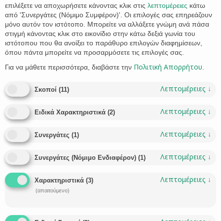
προσαρμογή της ελληνικής νομοθεσίας, ΙΙ) Ενσωμάτωση της
επιλέξετε να αποχωρήσετε κάνοντας κλικ στις
λεπτομέρειες
κάτω
2005/214/ΔΕΥ απόφασης-πλαίσιο, όπως τροποποιήθηκε με
από 'Συνεργάτες (Νόμιμο Συμφέρον)'. Οι επιλογές σας επηρεάζουν
την απόφαση-πλαίσιο 2009/299/ΔΕΥ, σχετικά με την
μόνο αυτόν τον ιστότοπο. Μπορείτε να αλλάξετε γνώμη ανά πάσα
εφαρμογή της αρχής της αμοιβαίας αναγνώρισης…
στιγμή κάνοντας κλικ στο εικονίδιο στην κάτω δεξιά γωνία του
ιστότοπου που θα ανοίξει το παράθυρο επιλογών διαφημίσεων,
CATEGORY
CATEGORY
LIANA STATHAKI
ΠΟΙΝΙΚΌ ΔΊΚΑΙΟ
ΒΊΑ
ΓΥΝΑΊΚΑ
,



όπου πάντα μπορείτε να προσαρμόσετε τις επιλογές σας.
Πολιτική Απορρήτου
Για να μάθετε περισσότερα, διαβάστε την
.
Λεπτομέρειες
↓
Σκοποί
(
11
)
Λεπτομέρειες
↓
Ειδικά Χαρακτηριστικά
(
2
)
Βόλος
Λεπτομέρειες
↓
Συνεργάτες
(
1
)
24210-30131
Λεπτομέρειες
↓
Συνεργάτες (Νόμιμο Ενδιαφέρον)
(
1
)
Λεπτομέρειες
↓

Χαρακτηριστικά
(
3
)
ΖΗΤΗΣΤΕ ΣΥΜΒΟΥΛΗ →
(απαιτούμενο)