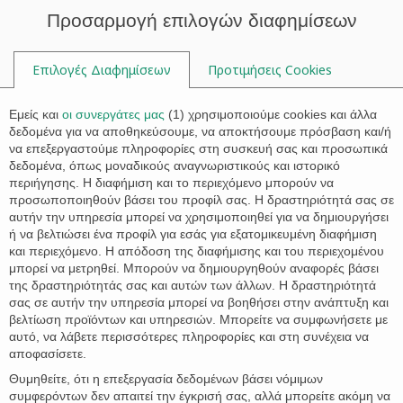

Προσαρμογή επιλογών διαφημίσεων
Επιλογές Διαφημίσεων
Προτιμήσεις Cookies

Εμείς και
οι συνεργάτες μας
(
1
) χρησιμοποιούμε cookies και άλλα
δεδομένα για να αποθηκεύσουμε, να αποκτήσουμε πρόσβαση και/ή
να επεξεργαστούμε πληροφορίες στη συσκευή σας και προσωπικά
Ετικέτα:
γυναίκα
δεδομένα, όπως μοναδικούς αναγνωριστικούς και ιστορικό
περιήγησης. Η διαφήμιση και το περιεχόμενο μπορούν να
προσωποποιηθούν βάσει του προφίλ σας. Η δραστηριότητά σας σε
αυτήν την υπηρεσία μπορεί να χρησιμοποιηθεί για να δημιουργήσει
ή να βελτιώσει ένα προφίλ για εσάς για εξατομικευμένη διαφήμιση
Ν.4531/2018 με αλλαγές στον Ποινικό Κώδικα και για
και περιεχόμενο. Η απόδοση της διαφήμισης και του περιεχομένου
την Κύρωση της Σύμβασης για την Πρόληψη και την
μπορεί να μετρηθεί. Μπορούν να δημιουργηθούν αναφορές βάσει
Καταπολέμηση της Βίας κατά των γυναικών και της
της δραστηριότητάς σας και αυτών των άλλων. Η δραστηριότητά
Ενδοοικογενειακής Βίας
σας σε αυτήν την υπηρεσία μπορεί να βοηθήσει στην ανάπτυξη και
βελτίωση προϊόντων και υπηρεσιών. Μπορείτε να συμφωνήσετε με
Δημοσιεύθηκε στην Εφημερίδα της Κυβέρνησης ο Νόμος
αυτό, να λάβετε περισσότερες πληροφορίες και στη συνέχεια να
4531/2018 «Ι) Κύρωση της Σύμβασης του Συμβουλίου της
αποφασίσετε.
Ευρώπης για την Πρόληψη και την Καταπολέμηση της Βίας
Θυμηθείτε, ότι η επεξεργασία δεδομένων βάσει νόμιμων
κατά των γυναικών και της Ενδοοικογενειακής Βίας και
συμφερόντων δεν απαιτεί την έγκρισή σας, αλλά μπορείτε ακόμη να