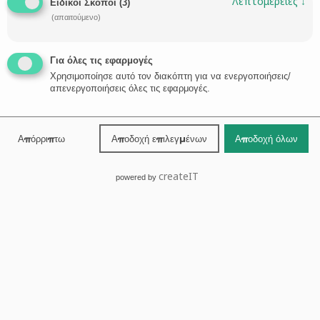
Λεπτομέρειες
↓
Κεντρική
Ειδικοί Σκοποί
(
3
)
(απαιτούμενο)
Προφίλ
Δικηγόροι
Νέα
Για όλες τις εφαρμογές
Τομείς Eξειδίκευσης
Χρησιμοποίησε αυτό τον διακόπτη για να ενεργοποιήσεις/
απενεργοποιήσεις όλες τις εφαρμογές.
Επικοινωνία
Βόλος
Απόρριπτω
Αποδοχή επιλεγμένων
Αποδοχή όλων
Αντωνοπούλου 45, Βόλος, Μαγνησία, Ελλάδα
Τηλ: 24210-30131
createIT
powered by
Φαξ: 24210-31081
Κιν: 693-6161972/4
E-mail:
info@stathaki-tsopela.gr
Χάρτης →