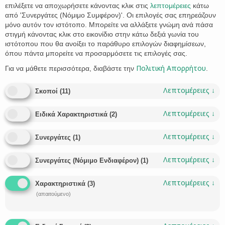
επιλέξετε να αποχωρήσετε κάνοντας κλικ στις
λεπτομέρειες
κάτω
από 'Συνεργάτες (Νόμιμο Συμφέρον)'. Οι επιλογές σας επηρεάζουν
μόνο αυτόν τον ιστότοπο. Μπορείτε να αλλάξετε γνώμη ανά πάσα
στιγμή κάνοντας κλικ στο εικονίδιο στην κάτω δεξιά γωνία του
ιστότοπου που θα ανοίξει το παράθυρο επιλογών διαφημίσεων,
όπου πάντα μπορείτε να προσαρμόσετε τις επιλογές σας.
Πολιτική Απορρήτου
Για να μάθετε περισσότερα, διαβάστε την
.
The General Succession Rules of Greece. What
Happens Without a Will?
Λεπτομέρειες
↓
Σκοποί
(
11
)
Inheriting property in Greece can be a complex process,
particularly for those living abroad who may not be familiar
Λεπτομέρειες
↓
Ειδικά Χαρακτηριστικά
(
2
)
with the local bureaucracy. Whether it involves a family home
on an island or an apartment in a city, the path to ownership
Λεπτομέρειες
↓
Συνεργάτες
(
1
)
is strictly regulated. Contrary to common belief, legal
ownership of a property is…
Λεπτομέρειες
↓
Συνεργάτες (Νόμιμο Ενδιαφέρον)
(
1
)
CATEGORY
VIVI STATHAKI
INHERITANCE LAW


CATEGORY
GREECE
INHERITANCE
LAST WILL
LAW OFFICE
LAWYER
MAGNESIA
,
,
,
,
,
,

Λεπτομέρειες
↓
Χαρακτηριστικά
(
3
)
NON EUROPEAN CITIZENS
PROPERTY
SKOPELOS
VOLOS
WILL
,
,
,
,
(απαιτούμενο)