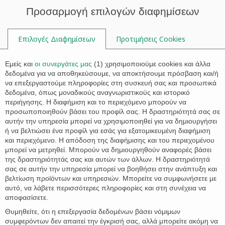

Προσαρμογή επιλογών διαφημίσεων
Επιλογές Διαφημίσεων
Προτιμήσεις Cookies

Εμείς και
οι συνεργάτες μας
(
1
) χρησιμοποιούμε cookies και άλλα
δεδομένα για να αποθηκεύσουμε, να αποκτήσουμε πρόσβαση και/ή
να επεξεργαστούμε πληροφορίες στη συσκευή σας και προσωπικά
Tag:
non European citizens
δεδομένα, όπως μοναδικούς αναγνωριστικούς και ιστορικό
περιήγησης. Η διαφήμιση και το περιεχόμενο μπορούν να
προσωποποιηθούν βάσει του προφίλ σας. Η δραστηριότητά σας σε
αυτήν την υπηρεσία μπορεί να χρησιμοποιηθεί για να δημιουργήσει
ή να βελτιώσει ένα προφίλ για εσάς για εξατομικευμένη διαφήμιση
και περιεχόμενο. Η απόδοση της διαφήμισης και του περιεχομένου
μπορεί να μετρηθεί. Μπορούν να δημιουργηθούν αναφορές βάσει
της δραστηριότητάς σας και αυτών των άλλων. Η δραστηριότητά
σας σε αυτήν την υπηρεσία μπορεί να βοηθήσει στην ανάπτυξη και
βελτίωση προϊόντων και υπηρεσιών. Μπορείτε να συμφωνήσετε με
αυτό, να λάβετε περισσότερες πληροφορίες και στη συνέχεια να
αποφασίσετε.
Θυμηθείτε, ότι η επεξεργασία δεδομένων βάσει νόμιμων
συμφερόντων δεν απαιτεί την έγκρισή σας, αλλά μπορείτε ακόμη να