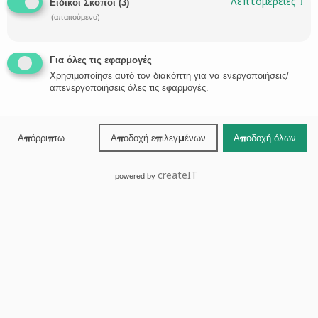
Λεπτομέρειες
↓
Ειδικοί Σκοποί
(
3
)
(απαιτούμενο)
Για όλες τις εφαρμογές
Χρησιμοποίησε αυτό τον διακόπτη για να ενεργοποιήσεις/
απενεργοποιήσεις όλες τις εφαρμογές.
Απόρριπτω
Αποδοχή επιλεγμένων
Αποδοχή όλων
createIT
powered by
How to Get a Greek Golden Visa Without Buying
Property
Looking to gain access to Europe without the hassle of
buying foreign property? Greece’s Golden Visa Program offers
an alternative path that may suit your goals—investing in
financial products. This guide is especially designed for
investors who want residency flexibility, mobility in the EU, and