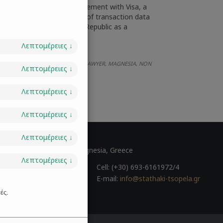
ikilias, has reached an agreement with Visa, a
orldwide, for the provision of transaction data
lp to promote the Hellenic Republic as a
 of Tourism…
Λεπτομέρειες
↓
MEMBERS
GREECE
LAW OFFICE
LAWYER
MAGNESIA
NON
,
,
,
,
,
Λεπτομέρειες
↓
Λεπτομέρειες
↓
Λεπτομέρειες
↓
 GR
Λεπτομέρειες
↓
ulou 45, Volos 38221, Magnesia, Greece
Λεπτομέρειες
↓
0) 24210-30131
Cell: (+30) 693-6161972/4
0) 24210-31081
E-mail:
info@stathaki-tsopela.gr
ές.