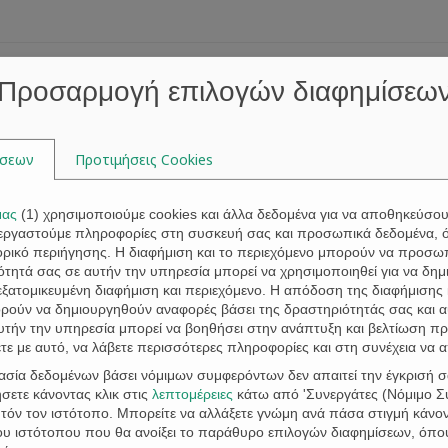
Home
About
Attorneys
Property Law
Golden Visa
Di
Προσαρμογή επιλογών διαφημίσεω
ίσεων
Προτιμήσεις Cookies
μας
(
1
) χρησιμοποιούμε cookies και άλλα δεδομένα για να αποθηκεύσο
Tag:
tourism
ξεργαστούμε πληροφορίες στη συσκευή σας και προσωπικά δεδομένα, 
τορικό περιήγησης. Η διαφήμιση και το περιεχόμενο μπορούν να προσ
τητά σας σε αυτήν την υπηρεσία μπορεί να χρησιμοποιηθεί για να δημι
 εξατομικευμένη διαφήμιση και περιεχόμενο. Η απόδοση της διαφήμισης 
ορούν να δημιουργηθούν αναφορές βάσει της δραστηριότητάς σας και 
υτήν την υπηρεσία μπορεί να βοηθήσει στην ανάπτυξη και βελτίωση πρ
ε με αυτό, να λάβετε περισσότερες πληροφορίες και στη συνέχεια να 
γασία δεδομένων βάσει νόμιμων συμφερόντων δεν απαιτεί την έγκρισή σ
σετε κάνοντας κλικ στις
λεπτομέρειες
κάτω από 'Συνεργάτες (Νόμιμο Συ
όν τον ιστότοπο. Μπορείτε να αλλάξετε γνώμη ανά πάσα στιγμή κάνοντ
Digital Nomad Visa: Greek Tourism M
του ιστότοπου που θα ανοίξει το παράθυρο επιλογών διαφημίσεων, όπο