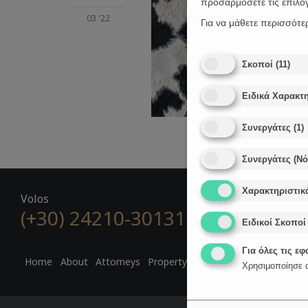
προσαρμόσετε τις επιλο
03 '22
Για να μάθετε περισσότε
Σκοποί
(
11
)
Ειδικά Χαρακτη
Συνεργάτες
(
1
)
Συνεργάτες (Ν
Χαρακτηριστικ
Volos
(+30) 24210-30131

R
Ειδικοί Σκοποί
Για όλες τις ε
Home
About
Attorneys
Property Law
Golden Visa
Digita
Χρησιμοποίησε α