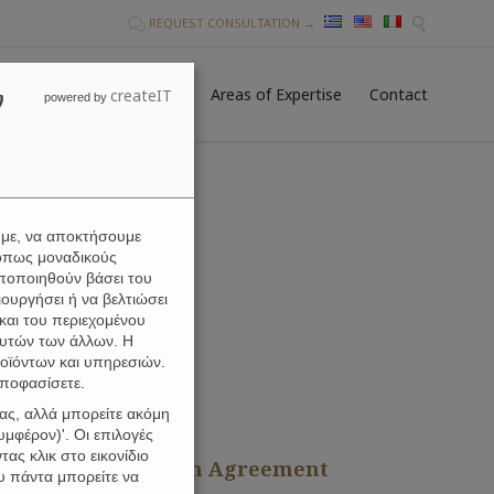
REQUEST CONSULTATION →


Skip
gital Nomad Visa
News
Areas of Expertise
Contact
ν
createIT
to
powered by
conten
υμε, να αποκτήσουμε
όπως μοναδικούς
ωποποιηθούν βάσει του
ουργήσει ή να βελτιώσει
και του περιεχομένου
αυτών των άλλων. Η
οϊόντων και υπηρεσιών.
αποφασίσετε.
ας, αλλά μπορείτε ακόμη
μφέρον)'. Οι επιλογές
ας κλικ στο εικονίδιο
inistry & Visa Reach Agreement
υ πάντα μπορείτε να