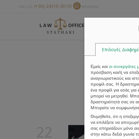
(+30) 24210-30131
CALL US:
WhatsApp
Επιλογές Διαφημ
Εμείς και
οι συνεργάτες 
πρόσβαση και/ή να επε
αναγνωριστικούς και ισ
προφίλ σας. Η δραστηριό
ένα προφίλ για εσάς για
μπορεί να μετρηθεί. Μπ
δραστηριότητά σας σε α
Μπορείτε να συμφωνήσετ
Θυμηθείτε, ότι η επεξερ
να επιλέξετε να αποχωρή
22
σας επηρεάζουν μόνο αυτ
στην κάτω δεξιά γωνία 