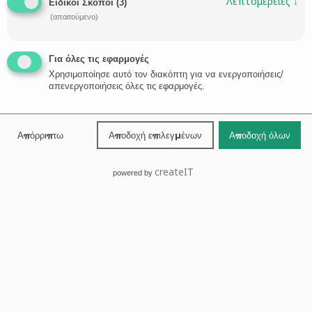
Λεπτομέρειες
↓
Ειδικοί Σκοποί
(
3
)
(απαιτούμενο)
Για όλες τις εφαρμογές
Χρησιμοποίησε αυτό τον διακόπτη για να ενεργοποιήσεις/
απενεργοποιήσεις όλες τις εφαρμογές.
Απόρριπτω
Αποδοχή επιλεγμένων
Αποδοχή όλων
createIT
powered by
Greece Doubles Investment Requirement for the
Golden Visa
Greece will increase the minimum price of the property
bought, to grant eligibility for a Golden Visa, to 500,000 euros