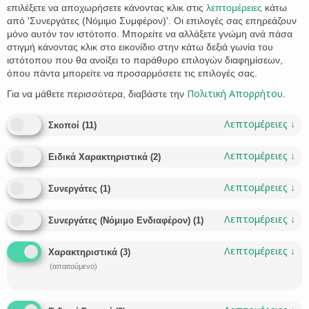
επιλέξετε να αποχωρήσετε κάνοντας κλικ στις
λεπτομέρειες
κάτω
από 'Συνεργάτες (Νόμιμο Συμφέρον)'. Οι επιλογές σας επηρεάζουν
μόνο αυτόν τον ιστότοπο. Μπορείτε να αλλάξετε γνώμη ανά πάσα
στιγμή κάνοντας κλικ στο εικονίδιο στην κάτω δεξιά γωνία του
ιστότοπου που θα ανοίξει το παράθυρο επιλογών διαφημίσεων,
όπου πάντα μπορείτε να προσαρμόσετε τις επιλογές σας.
Πολιτική Απορρήτου
Για να μάθετε περισσότερα, διαβάστε την
.
Why Greece’s Golden Visa Is Catching the Eye of
American Investors
Λεπτομέρειες
↓
Σκοποί
(
11
)
Immigration has always been a core element of the human
story, driven by the pursuit of safety, prosperity, and a better
Λεπτομέρειες
↓
Ειδικά Χαρακτηριστικά
(
2
)
quality of life. Today, structured programs like Greece’s Golden
Visa provide a clear, reliable path for individuals seeking a new
Λεπτομέρειες
↓
Συνεργάτες
(
1
)
beginning in the European Union . For Americans in particular,
the Greek program has…
Λεπτομέρειες
↓
Συνεργάτες (Νόμιμο Ενδιαφέρον)
(
1
)
CATEGORY
LIANA STATHAKI
GOLDEN VISA
IMMIGRATION LAW
,


CATEGORY
ALONISSOS
ASSETS
BANK ACCOUNT
EUROPE
EUROPEAN UNION
,
,
,
,
,

Λεπτομέρειες
↓
Χαρακτηριστικά
(
3
)
GOLDEN VISA
GREECE
GREECE RESIDENCE PERMIT
INVESTMENT
,
,
,
,
(απαιτούμενο)
INVESTOR
LAW OFFICE
LAWYER
MAGNESIA
NON EUROPEAN CITIZENS
,
,
,
,
,
PROPERTY
REAL ESTATE
RESIDENCE PERMIT
RESIDENCE PERMIT GREECE
,
,
,
,
SKIATHOS
SKOPELOS
U.S. CITIZENS
USA
VISA
VOLOS
,
,
,
,
,