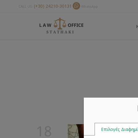
(+30) 24210-30131
CALL US:
WhatsApp
18
Επιλογές Διαφημ