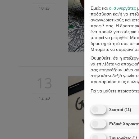
Εμείς και
οι συνεργάτες 
10 '23
πρόσβαση και/ή να επε
αναγνωριστικούς και ισ
προφίλ σας. Η δραστηριό
ένα προφίλ για εσάς για
μπορεί να μετρηθεί. Μπ
δραστηριότητά σας σε α
Μπορείτε να συμφωνήσετ
Θυμηθείτε, ότι η επεξερ
να επιλέξετε να αποχωρή
σας επηρεάζουν μόνο αυτ
στην κάτω δεξιά γωνία 
13
προσαρμόσετε τις επιλο
Για να μάθετε περισσότε
12 '20
Σκοποί
(
11
)
Ειδικά Χαρακτη
Συνεργάτες
(
1
)