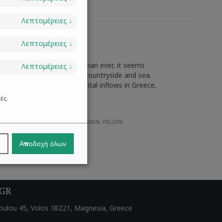
Λεπτομέρειες
↓
Λεπτομέρειες
↓
lity of life. Today, more than ever, it seems
Λεπτομέρειες
↓
atural environment, near the countryside and sea.
attract investment and capital inflows in Greece,
ές.
FICE
LAWYER
MAGNESIA
MOUNTAIN
PELION
,
,
,
,
,
Αποδοχή όλων
 GR
ulou 45, Volos 38221, Magnesia, Greece