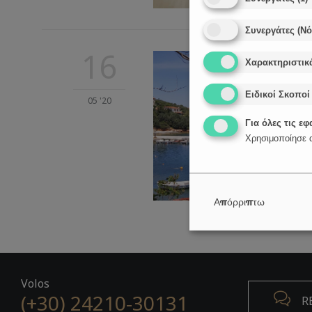
Συνεργάτες (Ν
16
Χαρακτηριστικ
Ειδικοί Σκοποί
05 '20
Για όλες τις ε
Χρησιμοποίησε α
Απόρριπτω
Volos
(+30) 24210-30131

R