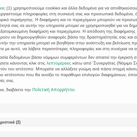
Skopelos – South Pelion – Magnesia
μας
(
1
) χρησιμοποιούμε cookies και άλλα δεδομένα για να αποθηκεύσο
If you are a property owner on the island of Skopelos, 
ξεργαστούμε πληροφορίες στη συσκευή σας και προσωπικά δεδομένα, 
areas in detail), then October 17, 2023, is the start date
τορικό περιήγησης. Η διαφήμιση και το περιεχόμενο μπορούν να προσ
Registry data with a deadline of 2 months (or 4 months 
τητά σας σε αυτήν την υπηρεσία μπορεί να χρησιμοποιηθεί για να δημι
 εξατομικευμένη διαφήμιση και περιεχόμενο. Η απόδοση της διαφήμισης 
CATEGORY
VIVI STATHAKI
LAND REGISTRY


ορούν να δημιουργηθούν αναφορές βάσει της δραστηριότητάς σας και 
CATEGORY
APPLICATION
ARGALASTI
DEADLINE
DECLARATION
GOLDEN VI
,
,
,
,

υτήν την υπηρεσία μπορεί να βοηθήσει στην ανάπτυξη και βελτίωση πρ
REGISTRY
LAW OFFICE
LAWYER
MAGNESIA
ONLINE
PROPERTY
PRO
,
,
,
,
,
,
ε με αυτό, να λάβετε περισσότερες πληροφορίες και στη συνέχεια να 
SPORADES
VOLOS
,
γασία δεδομένων βάσει νόμιμων συμφερόντων δεν απαιτεί την έγκρισή σ
σετε κάνοντας κλικ στις
λεπτομέρειες
κάτω από 'Συνεργάτες (Νόμιμο Συ
όν τον ιστότοπο. Μπορείτε να αλλάξετε γνώμη ανά πάσα στιγμή κάνοντ
του ιστότοπου που θα ανοίξει το παράθυρο επιλογών διαφημίσεων, όπο
National Land Registry of Alonissos (G
γές σας.
December 31st, 2021 to correct initial 
Πολιτική Απορρήτου
ρα, διαβάστε την
.
Territories entered into the National Land Registry (decl
3481/2006) received a deadline extension to correct init
Law 4759/2020 art. 134 par. 4 (Government Gazette A ‘24
areas where the National Land…
ριστικά
(
2
)
CATEGORY
VIVI STATHAKI
LAND REGISTRY


CATEGORY
ALONISSOS
GREECE
ISLAND
LAND REGISTRY
LAW OFFICE
LAW
,
,
,
,
,
