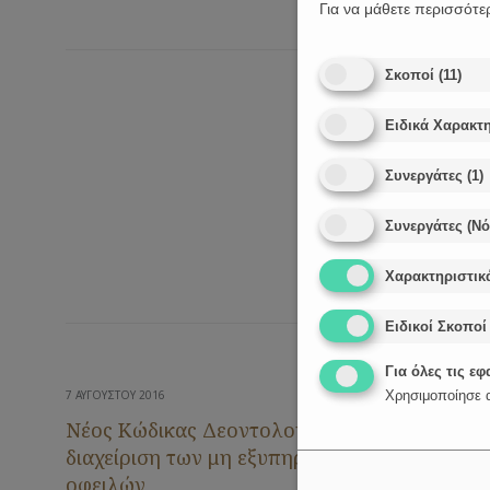
Για να μάθετε περισσότε
Σκοποί
(
11
)
Ειδικά Χαρακτη
Συνεργάτες
(
1
)
Συνεργάτες (Ν
Χαρακτηριστικ
Ειδικοί Σκοποί
Για όλες τις ε
7 ΑΥΓΟΎΣΤΟΥ 2016
Χρησιμοποίησε α
Νέος Κώδικας Δεοντολογίας για τη
διαχείριση των μη εξυπηρετούμενων
οφειλών