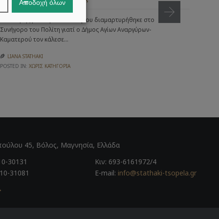
Αποδοχή όλων
Με τη
εγκύ
Ιδιοκτήτης µισθωµένου ακινήτου διαµαρτυρήθηκε στο
από
Συνήγορο του Πολίτη γιατί ο ∆ήµος Αγίων Αναργύρων-
Καµατερού τον κάλεσε…
LI

POSTE
LIANA STATHAKI

POSTED IN:
ΧΩΡΊΣ ΚΑΤΗΓΟΡΊΑ
ούλου 45, Βόλος, Μαγνησία, Ελλάδα
10-30131
Κιν: 693-6161972/4
210-31081
E-mail:
info@stathaki-tsopela.gr
→