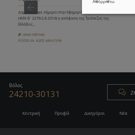
Απόρριπτω
Δημοσιεύτηκε σήμερα στην Εφημερίδα της Κυβερνήσεως
(ΦΕΚ Β΄ 2376/2.8.2016) η απόφαση της Τράπεζας της
Ελλάδος…
LIANA STATHAKI

POSTED IN:
ΧΩΡΊΣ ΚΑΤΗΓΟΡΊΑ
Βόλος
24210-30131

Ζ
Κεντρική
Προφίλ
Δικηγόροι
Νέα