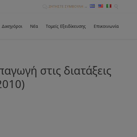
ΖΗΤΗΣΤΕ ΣΥΜΒΟΥΛΗ →


Skip
Δικηγόροι
Νέα
Τομείς Eξειδίκευσης
Επικοινωνία
to
conten
αγωγή στις διατάξεις
2010)