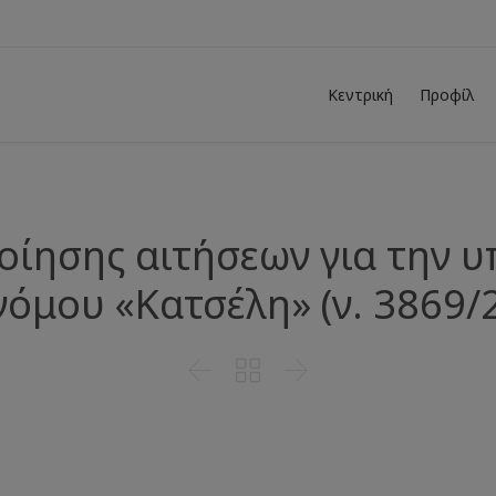
Κεντρική
Προφίλ
ίησης αιτήσεων για την υπ
νόμου «Κατσέλη» (ν. 3869/


