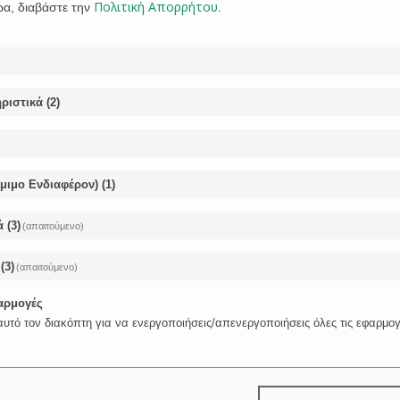
Πολιτική Απορρήτου
ρα, διαβάστε την
.
Share
Tweet


ριστικά
(
2
)
όμιμο Ενδιαφέρον)
(
1
)
Σχετικά Άρθρα
ά
(
3
)
(απαιτούμενο)
(
3
)
(απαιτούμενο)
φαρμογές
4 ΣΕΠΤΕΜΒΡΊΟΥ 2015
υτό τον διακόπτη για να ενεργοποιήσεις/απενεργοποιήσεις όλες τις εφαρμογ
Παράταση ισχύος της υπ΄αριθμ. 49214/21-7-
2015 υπουργικής απόφασης “Αναστολή
πράξεων αναγκαστικής εκτέλεσης ,