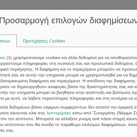
ΝΑΛΩΤΗ
Προσαρμογή επιλογών διαφημίσεω
ίσεων
Προτιμήσεις Cookies
ς διατάξεις του Νόμου Κατσέλη (Ν. 3869/2010)
-2-2016), παρατείνεται έως τις 4 Μαΐου 2016 η προθεσμία για την
μας
(
1
) χρησιμοποιούμε cookies και άλλα δεδομένα για να αποθηκεύσο
 στις 19 Φεβρουαρίου 2016.
ξεργαστούμε πληροφορίες στη συσκευή σας και προσωπικά δεδομένα, 
τορικό περιήγησης. Η διαφήμιση και το περιεχόμενο μπορούν να προσ
ων δανειοληπτών των όποιων η κύρια αίτηση εκκρεμούσε στις 19 
τητά σας σε αυτήν την υπηρεσία μπορεί να χρησιμοποιηθεί για να δημι
 εξατομικευμένη διαφήμιση και περιεχόμενο. Η απόδοση της διαφήμισης 
ορούν να δημιουργηθούν αναφορές βάσει της δραστηριότητάς σας και 
ων προς τα τραπεζικά ιδρύματα για χορήγηση των βεβαιώσεων οφ
υτήν την υπηρεσία μπορεί να βοηθήσει στην ανάπτυξη και βελτίωση πρ
ε με αυτό, να λάβετε περισσότερες πληροφορίες και στη συνέχεια να 
ταγενέστερα, επειδή για τον ίδιο λόγο υπήρχε κίνδυνος να εκπν
γασία δεδομένων βάσει νόμιμων συμφερόντων δεν απαιτεί την έγκρισή σ
 υποβολή τυχόν ελλειπόντων δικαιολογητικών δυνάμει του γ΄ εδαφ
σετε κάνοντας κλικ στις
λεπτομέρειες
κάτω από 'Συνεργάτες (Νόμιμο Συ
όν τον ιστότοπο. Μπορείτε να αλλάξετε γνώμη ανά πάσα στιγμή κάνοντ
του ιστότοπου που θα ανοίξει το παράθυρο επιλογών διαφημίσεων, όπο
γές σας.