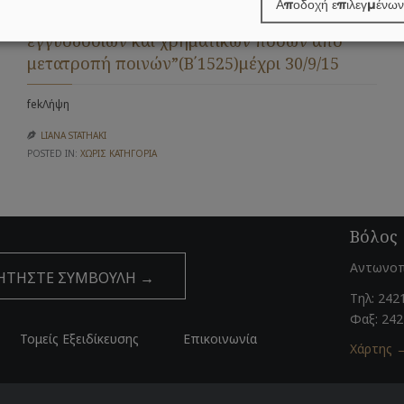
Αποδοχή επιλεγμένων
καταβολής δικαστικών παραβολών,
εγγυοδοσιών και χρηματικών ποσών από
μετατροπή ποινών”(Β΄1525)μέχρι 30/9/15
fekΛήψη
LIANA STATHAKI

POSTED IN:
ΧΩΡΊΣ ΚΑΤΗΓΟΡΊΑ
Βόλος
Αντωνοπ
ΗΤΗΣΤΕ ΣΥΜΒΟΥΛΗ →
Τηλ: 242
Φαξ: 24
Τομείς Eξειδίκευσης
Επικοινωνία
Χάρτης 