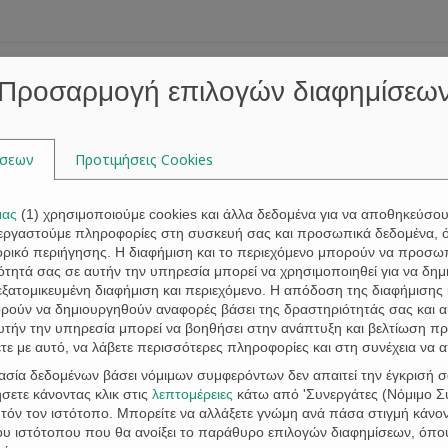
Κεντρική
Προφίλ
Προσαρμογή επιλογών διαφημίσεω
ίσεων
Προτιμήσεις Cookies
μας
(
1
) χρησιμοποιούμε cookies και άλλα δεδομένα για να αποθηκεύσο
Ετικέτα:
δηλώσεις
ξεργαστούμε πληροφορίες στη συσκευή σας και προσωπικά δεδομένα, 
τορικό περιήγησης. Η διαφήμιση και το περιεχόμενο μπορούν να προσ
τητά σας σε αυτήν την υπηρεσία μπορεί να χρησιμοποιηθεί για να δημι
 εξατομικευμένη διαφήμιση και περιεχόμενο. Η απόδοση της διαφήμισης 
ορούν να δημιουργηθούν αναφορές βάσει της δραστηριότητάς σας και 
υτήν την υπηρεσία μπορεί να βοηθήσει στην ανάπτυξη και βελτίωση πρ
ε με αυτό, να λάβετε περισσότερες πληροφορίες και στη συνέχεια να 
γασία δεδομένων βάσει νόμιμων συμφερόντων δεν απαιτεί την έγκρισή σ
σετε κάνοντας κλικ στις
λεπτομέρειες
κάτω από 'Συνεργάτες (Νόμιμο Συ
όν τον ιστότοπο. Μπορείτε να αλλάξετε γνώμη ανά πάσα στιγμή κάνοντ
ΚΤΗΜΑΤΟΛΟΓΙΟ: Παράταση Συλλογής Δ
του ιστότοπου που θα ανοίξει το παράθυρο επιλογών διαφημίσεων, όπο