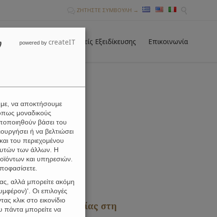
ΖΗΤΗΣΤΕ ΣΥΜΒΟΥΛΗ →


Skip
Δικηγόροι
Νέα
Τομείς Eξειδίκευσης
Επικοινωνία
ν
createIT
to
powered by
conten
υμε, να αποκτήσουμε
όπως μοναδικούς
ωποποιηθούν βάσει του
ουργήσει ή να βελτιώσει
και του περιεχομένου
αυτών των άλλων. Η
οϊόντων και υπηρεσιών.
αποφασίσετε.
ας, αλλά μπορείτε ακόμη
μφέρον)'. Οι επιλογές
ας κλικ στο εικονίδιο
ηλώσεων Ιδιοκτησίας στη
υ πάντα μπορείτε να