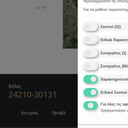
προσαρμόσετε τις επιλο
07 '19
Για να μάθετε περισσότε
Σκοποί
(
11
)
Ειδικά Χαρακτη
Συνεργάτες
(
1
)
Συνεργάτες (Ν
Χαρακτηριστικ
Βόλος
24210-30131

Ζ
Ειδικοί Σκοποί
Για όλες τις ε
Χρησιμοποίησε α
Κεντρική
Προφίλ
Δικηγόροι
Νέα