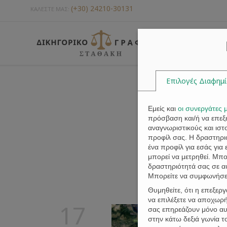
(+30) 24210-30131
ΚΑΛΕΣΤΕ ΜΑΣ:
Επιλογές Διαφημ
Εμείς και
οι συνεργάτες 
πρόσβαση και/ή να επε
αναγνωριστικούς και ισ
προφίλ σας. Η δραστηριό
ένα προφίλ για εσάς για
μπορεί να μετρηθεί. Μπ
δραστηριότητά σας σε α
Μπορείτε να συμφωνήσετ
Θυμηθείτε, ότι η επεξερ
να επιλέξετε να αποχωρή
17
σας επηρεάζουν μόνο αυτ
στην κάτω δεξιά γωνία 