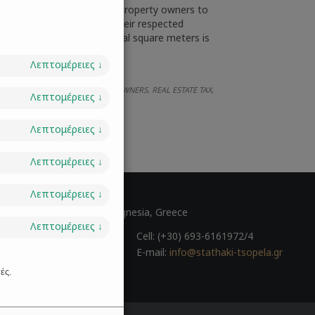
es a provision that allows property owners to
s of ​​their properties at their respected
d fines. Declaring the actual square meters is
 the…
Λεπτομέρειες
↓
IPALITY
PROPERTY
PROPERTY OWNERS
REAL ESTATE TAX
,
,
,
,
Λεπτομέρειες
↓
Λεπτομέρειες
↓
Λεπτομέρειες
↓
 GR
Λεπτομέρειες
↓
ulou 45, Volos 38221, Magnesia, Greece
Λεπτομέρειες
↓
0) 24210-30131
Cell: (+30) 693-6161972/4
0) 24210-31081
E-mail:
info@stathaki-tsopela.gr
ές.