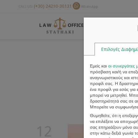
(+30) 24210-30131
CALL US:
WhatsApp
Επιλογές Διαφημ
Εμείς και
οι συνεργάτες 
πρόσβαση και/ή να επε
αναγνωριστικούς και ισ
προφίλ σας. Η δραστηριό
ένα προφίλ για εσάς για
μπορεί να μετρηθεί. Μπ
δραστηριότητά σας σε α
Μπορείτε να συμφωνήσετ
Θυμηθείτε, ότι η επεξερ
να επιλέξετε να αποχωρή
12
σας επηρεάζουν μόνο αυτ
στην κάτω δεξιά γωνία 