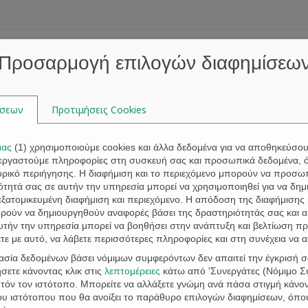
Home
About
Attorneys
Property Law
Golden Visa
Di
Προσαρμογή επιλογών διαφημίσεω
ίσεων
Προτιμήσεις Cookies
μας
(
1
) χρησιμοποιούμε cookies και άλλα δεδομένα για να αποθηκεύσο
Tag:
municipality
ξεργαστούμε πληροφορίες στη συσκευή σας και προσωπικά δεδομένα, 
τορικό περιήγησης. Η διαφήμιση και το περιεχόμενο μπορούν να προσ
τητά σας σε αυτήν την υπηρεσία μπορεί να χρησιμοποιηθεί για να δημι
 εξατομικευμένη διαφήμιση και περιεχόμενο. Η απόδοση της διαφήμισης 
ορούν να δημιουργηθούν αναφορές βάσει της δραστηριότητάς σας και 
υτήν την υπηρεσία μπορεί να βοηθήσει στην ανάπτυξη και βελτίωση πρ
ε με αυτό, να λάβετε περισσότερες πληροφορίες και στη συνέχεια να 
γασία δεδομένων βάσει νόμιμων συμφερόντων δεν απαιτεί την έγκρισή σ
σετε κάνοντας κλικ στις
λεπτομέρειες
κάτω από 'Συνεργάτες (Νόμιμο Συ
όν τον ιστότοπο. Μπορείτε να αλλάξετε γνώμη ανά πάσα στιγμή κάνοντ
Deadline for unregistered/inaccurate 
του ιστότοπου που θα ανοίξει το παράθυρο επιλογών διαφημίσεων, όπο