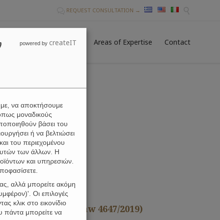
REQUEST CONSULTATION →


Skip
gital Nomad Visa
News
Areas of Expertise
Contact
ν
createIT
to
powered by
conten
υμε, να αποκτήσουμε
όπως μοναδικούς
ωποποιηθούν βάσει του
ουργήσει ή να βελτιώσει
και του περιεχομένου
αυτών των άλλων. Η
οϊόντων και υπηρεσιών.
αποφασίσετε.
ας, αλλά μπορείτε ακόμη
μφέρον)'. Οι επιλογές
ας κλικ στο εικονίδιο
square meters ( Law 4647/2019)
υ πάντα μπορείτε να