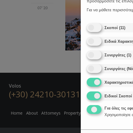
προσαρμόσετε τις επιλο
07 '20
Για να μάθετε περισσότε
Σκοποί
(
11
)
Ειδικά Χαρακτη
Συνεργάτες
(
1
)
Συνεργάτες (Ν
Χαρακτηριστικ
Volos
(+30) 24210-30131

R
Ειδικοί Σκοποί
Για όλες τις ε
Home
About
Attorneys
Property Law
Golden Visa
Digita
Χρησιμοποίησε α