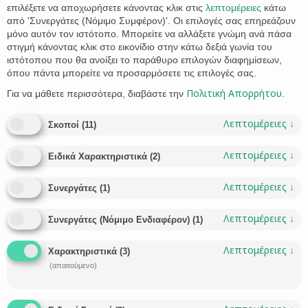
επιλέξετε να αποχωρήσετε κάνοντας κλικ στις
λεπτομέρειες
κάτω
από 'Συνεργάτες (Νόμιμο Συμφέρον)'. Οι επιλογές σας επηρεάζουν
μόνο αυτόν τον ιστότοπο. Μπορείτε να αλλάξετε γνώμη ανά πάσα
στιγμή κάνοντας κλικ στο εικονίδιο στην κάτω δεξιά γωνία του
ιστότοπου που θα ανοίξει το παράθυρο επιλογών διαφημίσεων,
όπου πάντα μπορείτε να προσαρμόσετε τις επιλογές σας.
Πολιτική Απορρήτου
Για να μάθετε περισσότερα, διαβάστε την
.
Greek Golden Visa old program extended for
investors in real estate
Λεπτομέρειες
↓
Σκοποί
(
11
)
The Greek government has announced an extension until
February 28, 2025, for the Golden Visa program with the old
Λεπτομέρειες
↓
Ειδικά Χαρακτηριστικά
(
2
)
threshold of 250.000 and 500.000 euros in real estate
investment. This decision directly impacts thousands of
Λεπτομέρειες
↓
Συνεργάτες
(
1
)
investors who had already made down payments of 10% and
signed pre-contracts but faced delays in finalizing their final
Λεπτομέρειες
↓
purchase…
Συνεργάτες (Νόμιμο Ενδιαφέρον)
(
1
)
CATEGORY
VIVI STATHAKI
GOLDEN VISA


Λεπτομέρειες
↓
Χαρακτηριστικά
(
3
)
CATEGORY
GOLDEN VISA
GOLDEN VISA GREECE
GOLDEN VISA LIMITS
GOLDEN
,
,
,

(απαιτούμενο)
VISA NEW LIMITS
GREECE
INVESTMENT
INVESTOR
LAW OFFICE
,
,
,
,
,
LAWYER
MAGNESIA
PROPERTY
SKOPELOS
VOLOS
,
,
,
,