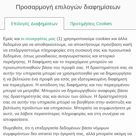

Προσαρμογή επιλογών διαφημίσεων
Επιλογές Διαφημίσεων
Προτιμήσεις Cookies

Εμείς και
οι συνεργάτες μας
(
1
) χρησιμοποιούμε cookies και άλλα
δεδομένα για να αποθηκεύσουμε, να αποκτήσουμε πρόσβαση και/ή
να επεξεργαστούμε πληροφορίες στη συσκευή σας και προσωπικά
Tag:
golden visa limits
δεδομένα, όπως μοναδικούς αναγνωριστικούς και ιστορικό
περιήγησης. Η διαφήμιση και το περιεχόμενο μπορούν να
προσωποποιηθούν βάσει του προφίλ σας. Η δραστηριότητά σας σε
αυτήν την υπηρεσία μπορεί να χρησιμοποιηθεί για να δημιουργήσει
ή να βελτιώσει ένα προφίλ για εσάς για εξατομικευμένη διαφήμιση
και περιεχόμενο. Η απόδοση της διαφήμισης και του περιεχομένου
μπορεί να μετρηθεί. Μπορούν να δημιουργηθούν αναφορές βάσει
της δραστηριότητάς σας και αυτών των άλλων. Η δραστηριότητά
σας σε αυτήν την υπηρεσία μπορεί να βοηθήσει στην ανάπτυξη και
βελτίωση προϊόντων και υπηρεσιών. Μπορείτε να συμφωνήσετε με
αυτό, να λάβετε περισσότερες πληροφορίες και στη συνέχεια να
αποφασίσετε.
Θυμηθείτε, ότι η επεξεργασία δεδομένων βάσει νόμιμων
συμφερόντων δεν απαιτεί την έγκρισή σας, αλλά μπορείτε ακόμη να