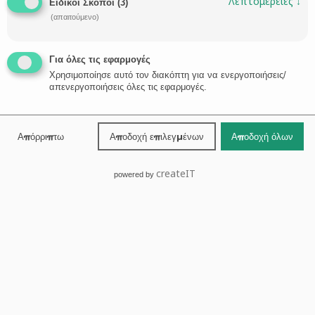
Λεπτομέρειες
↓
Ειδικοί Σκοποί
(
3
)
(απαιτούμενο)
Για όλες τις εφαρμογές
Χρησιμοποίησε αυτό τον διακόπτη για να ενεργοποιήσεις/
απενεργοποιήσεις όλες τις εφαρμογές.
Απόρριπτω
Αποδοχή επιλεγμένων
Αποδοχή όλων
createIT
powered by
Golden Visa: Greece releases new rules incl.
restrictions
The Greek Minister of Finance revealed forthcoming
adjustments to the Greek Golden Visa program, outlined as
follows: In the Attica Region, the Regional Units of