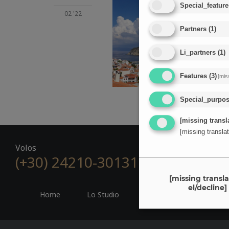
Special_feature
02 '22
Partners
(
1
)
Li_partners
(
1
)
Features
(
3
)
[mis
Special_purpo
[missing transla
[missing translat
Volos
(+30) 24210-30131

R
[missing transla
el/decline]
Home
Lo Studio
i Professionisti
N