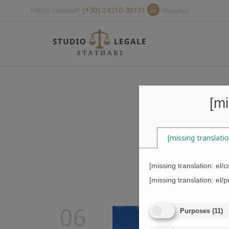
(+30) 24210-30131
PREGO CHIAMARE:
WhatsApp
[mi
[missing translati
[missing translation: el/
[missing translation: el/p
06
Purposes
(
11
)