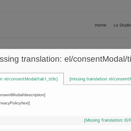
Home
Lo Studi
ssing translation: el/consentModal/ti
Tag:
qualità della vita
on: el/consentModal/tab1_title]
[missing translation: el/consent
consentModal/description]
rivacyPolicy/text]
[missing Translation: El
Acquistare immobile in Grecia signific