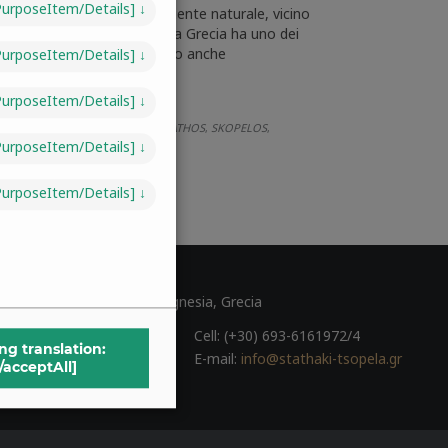
/purposeItem/details]
↓
à della vita, vicino all’ambiente naturale, vicino
gnifica qualità della vita. La Grecia ha uno dei
uistare la casa, il cottage o anche
/purposeItem/details]
↓
/purposeItem/details]
↓
ELION
QUALITÀ DELLA VITA
SKIATHOS
SKOPELOS
,
,
,
,
/purposeItem/details]
↓
/purposeItem/details]
↓
 Grecia
ulou 45, Volos 38221, Magnesia, Grecia
0) 24210-30131
Cell: (+30) 693-6161972/4
ng translation:
0) 24210-31081
E-mail:
info@stathaki-tsopela.gr
/acceptAll]