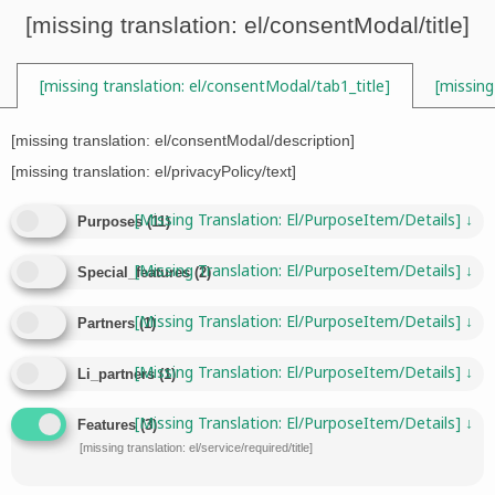

[missing translation: el/consentModal/title]
[missing translation: el/consentModal/tab1_title]
[missing

[missing translation: el/consentModal/description]
[missing translation: el/privacyPolicy/text]
Tag:
Pelion
[missing Translation: El/purposeItem/details]
↓
Purposes
(
11
)
[missing Translation: El/purposeItem/details]
↓
Special_features
(
2
)
[missing Translation: El/purposeItem/details]
↓
Partners
(
1
)
[missing Translation: El/purposeItem/details]
↓
Li_partners
(
1
)
[missing Translation: El/purposeItem/details]
↓
Features
(
3
)
[missing translation: el/service/required/title]