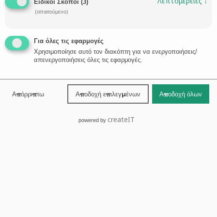
Λεπτομέρειες
↓
Ειδικοί Σκοποί
(
3
)
(απαιτούμενο)
Volos
(+30) 24210-30131
Για όλες τις εφαρμογές
Χρησιμοποίησε αυτό τον διακόπτη για να ενεργοποιήσεις/
απενεργοποιήσεις όλες τις εφαρμογές.

REQUEST CONSULTATION →
Απόρριπτω
Αποδοχή επιλεγμένων
Αποδοχή όλων
Home
createIT
powered by
About
Attorneys
Property Law
Golden Visa
Digital Nomad Visa
News
Areas of Expertise