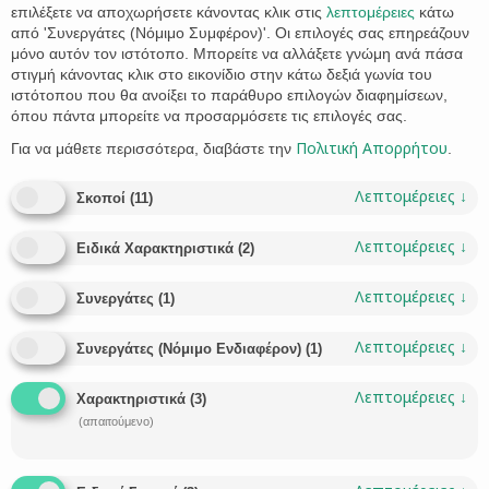
επιλέξετε να αποχωρήσετε κάνοντας κλικ στις
λεπτομέρειες
κάτω
από 'Συνεργάτες (Νόμιμο Συμφέρον)'. Οι επιλογές σας επηρεάζουν
μόνο αυτόν τον ιστότοπο. Μπορείτε να αλλάξετε γνώμη ανά πάσα
στιγμή κάνοντας κλικ στο εικονίδιο στην κάτω δεξιά γωνία του
ιστότοπου που θα ανοίξει το παράθυρο επιλογών διαφημίσεων,
όπου πάντα μπορείτε να προσαρμόσετε τις επιλογές σας.
Πολιτική Απορρήτου
Για να μάθετε περισσότερα, διαβάστε την
.
Greece taps into Silver Economy
The Greek government is planning incentives for foreign
Λεπτομέρειες
↓
Σκοποί
(
11
)
pensioners to establish second homes and tax residency in
Greece as part of the country’s efforts to tap into the fast-
Λεπτομέρειες
↓
Ειδικά Χαρακτηριστικά
(
2
)
growing “Silver Economy”. The European Commission
estimates that by 2025, the needs and demands of Europe’s
Λεπτομέρειες
↓
Συνεργάτες
(
1
)
seniors will grow to €5.7 trillion, up from more than €3.7…
CATEGORY
LIANA STATHAKI
GOLDEN VISA
IMMIGRATION LAW
,

Λεπτομέρειες
↓

Συνεργάτες (Νόμιμο Ενδιαφέρον)
(
1
)
CATEGORY
IMMIGRATION
PENSIONER
RESIDENCE PERMIT
,
,

Λεπτομέρειες
↓
Χαρακτηριστικά
(
3
)
(απαιτούμενο)