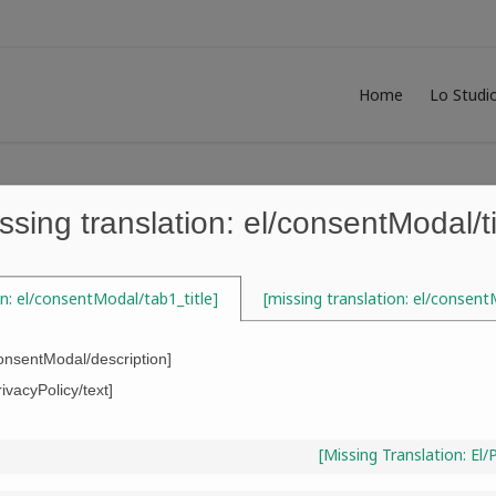
Home
Lo Studi
ssing translation: el/consentModal/ti
Tag:
studio legale Stathaki
on: el/consentModal/tab1_title]
[missing translation: el/consent
consentModal/description]
rivacyPolicy/text]
[missing Translation: El
Le Regole Generali della Successione 