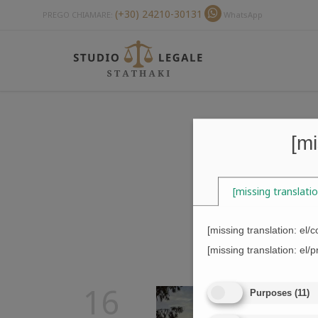
(+30) 24210-30131
PREGO CHIAMARE:
WhatsApp
[mi
[missing translati
[missing translation: el/
[missing translation: el/p
16
Purposes
(
11
)