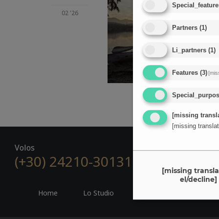
Special_feature
02 '26
Partners
(
1
)
Li_partners
(
1
)
Features
(
3
)
[mis
Special_purpo
[missing transla
[missing translat
Volos
(+30) 24210-30131

R
[missing transla
el/decline]
Home
Lo Studio
i Professionisti
N