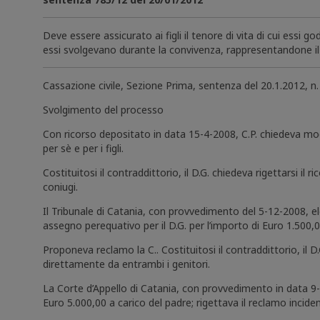
Deve essere assicurato ai figli il tenore di vita di cui essi g
essi svolgevano durante la convivenza, rappresentandone il 
Cassazione civile, Sezione Prima, sentenza del 20.1.2012, n
Svolgimento del processo
Con ricorso depositato in data 15-4-2008, C.P. chiedeva mo
per sè e per i figli.
Costituitosi il contraddittorio, il D.G. chiedeva rigettarsi il
coniugi.
Il Tribunale di Catania, con provvedimento del 5-12-2008, e
assegno perequativo per il D.G. per l’importo di Euro 1.500,0
Proponeva reclamo la C.. Costituitosi il contraddittorio, il D.
direttamente da entrambi i genitori.
La Corte d’Appello di Catania, con provvedimento in data 9-
Euro 5.000,00 a carico del padre; rigettava il reclamo inciden