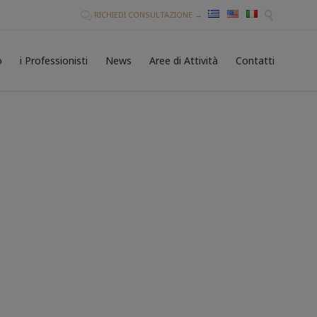
RICHIEDI CONSULTAZIONE →


Skip
o
i Professionisti
News
Aree di Attività
Contatti
to
conten