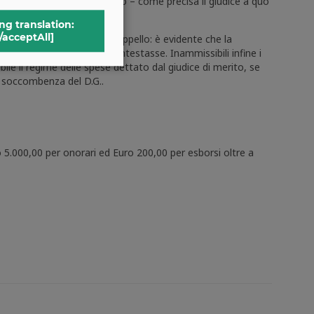
coltoso avvocato”. Ma di ciò – come precisa il giudice a quo
ng translation:
/acceptAll]
enerale presso la Corte d’Appello: è evidente che la
o che espressamente le contestasse. Inammissibili infine i
abile il regime delle spese dettato dal giudice di merito, se
e soccombenza del D.G..
ro 5.000,00 per onorari ed Euro 200,00 per esborsi oltre a