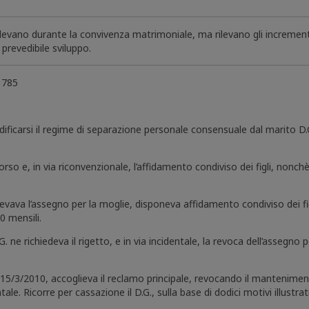
odevano durante la convivenza matrimoniale, ma rilevano gli incrementi di
prevedibile sviluppo.
. 785
dificarsi il regime di separazione personale consensuale dal marito 
 ricorso e, in via riconvenzionale, l’affidamento condiviso dei figli, no
levava l’assegno per la moglie, disponeva affidamento condiviso dei f
0 mensili.
G. ne richiedeva il rigetto, e in via incidentale, la revoca dell’assegn
15/3/2010, accoglieva il reclamo principale, revocando il manteniment
tale. Ricorre per cassazione il D.G., sulla base di dodici motivi illustr