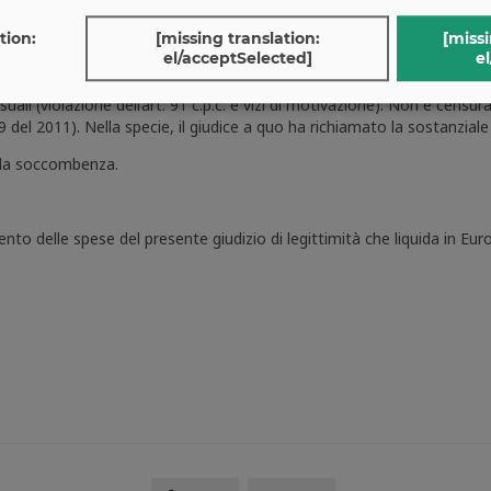
e costituito dalla dedotta convivenza more uxorio della C. con un “fa
tion:
[missing translation:
[missi
el/acceptSelected]
el
o di motivazione, con riferimento al diverso parere del Procuratore G
ontrario avviso rispetto alle conclusioni del P.G.; non era necessari
uali (violazione dell’art. 91 c.p.c. e vizi di motivazione). Non è censur
 del 2011). Nella specie, il giudice a quo ha richiamato la sostanzial
o la soccombenza.
ento delle spese del presente giudizio di legittimità che liquida in Eu